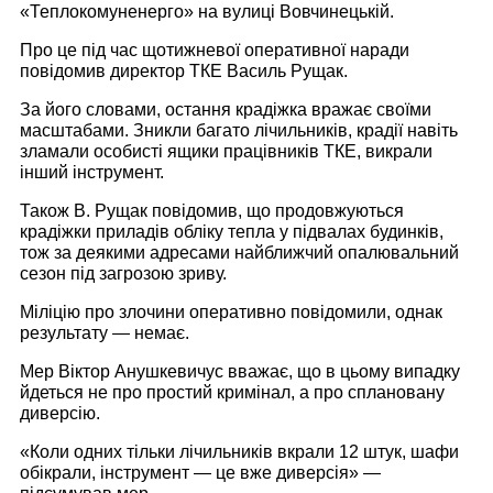
«Теплокомуненерго» на вулиці Вовчинецькій.
Про це під час щотижневої оперативної наради
повідомив директор ТКЕ Василь Рущак.
За його словами, остання крадіжка вражає своїми
масштабами. Зникли багато лічильників, крадії навіть
зламали особисті ящики працівників ТКЕ, викрали
інший інструмент.
Також В. Рущак повідомив, що продовжуються
крадіжки приладів обліку тепла у підвалах будинків,
тож за деякими адресами найближчий опалювальний
сезон під загрозою зриву.
Міліцію про злочини оперативно повідомили, однак
результату — немає.
Мер Віктор Анушкевичус вважає, що в цьому випадку
йдеться не про простий кримінал, а про сплановану
диверсію.
«Коли одних тільки лічильників вкрали 12 штук, шафи
обікрали, інструмент — це вже диверсія» —