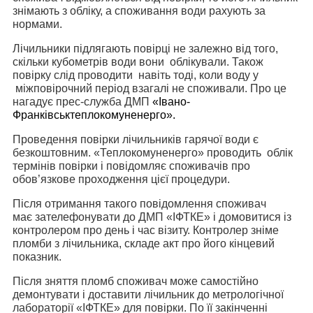
знімають з обліку, а споживання води рахують за
нормами.
Лічильники підлягають повірці не залежно від того,
скільки кубометрів води вони облікували. Також
повірку слід проводити навіть тоді, коли воду у
міжповірочний період взагалі не споживали. Про це
нагадує прес-служба ДМП
«Івано-
Франківськтеплокомуненерго».
Проведення повірки лічильників гарячої води є
безкоштовним. «Теплокомуненерго» проводить облік
термінів повірки і повідомляє споживачів про
обов’язкове проходження цієї процедури.
Після отримання такого повідомлення споживач
має зателефонувати до ДМП «ІФТКЕ» і домовитися із
контролером про день і час візиту. Контролер зніме
пломби з лічильника, складе акт про його кінцевий
показник.
Після зняття пломб споживач може самостійно
демонтувати і доставити лічильник до метрологічної
лабораторії «ІФТКЕ» для повірки. По її закінченні