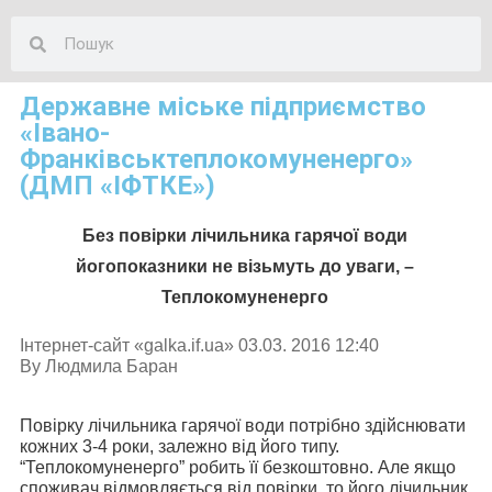
Державне міське підприємство
«Івано-
Франківськтеплокомуненерго»
(ДМП «ІФТКЕ»)
Без повірки лічильника гарячої води
його
показники не візьмуть до уваги, –
Теплокомуненерго
Інтернет-сайт «galka.if.ua» 0
3.03. 2016 12:40
By
Людмила Баран
Повірку лічильника гарячої води потрібно здійснювати
кожних 3-4 роки, залежно від його типу.
“Теплокомуненерго” робить її безкоштовно. Але якщо
споживач відмовляється від повірки, то його лічильник