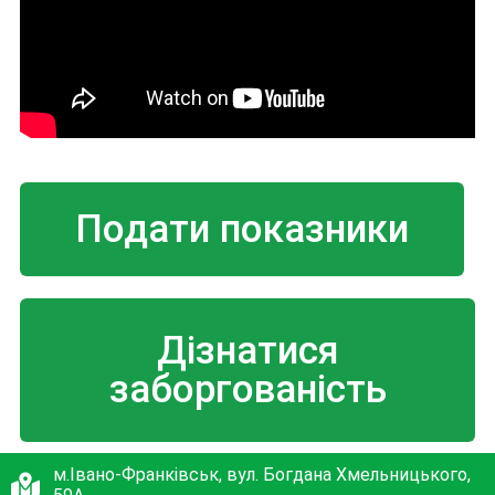
Подати показники
Дізнатися
заборгованість
м.Івано-Франківськ, вул. Богдана Хмельницького,