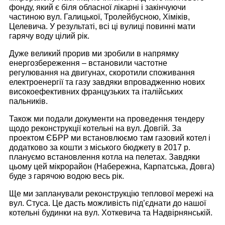
фонду, який є біля обласної лікарні і закінчуючи
частиною вул. Галицької, Тролейбусною, Хіміків,
Целевича. У результаті, всі ці вулиці повинні мати
гарячу воду
цілий рік
.
Дуже великий прорив ми зробили в напрямку
енергозбереження – встановили частотне
регулювання на двигунах, скоротили споживання
електроенергії та газу завдяки впровадженню нових
високоефективних французьких та італійських
пальників.
Також ми подали документи на проведення тендеру
щодо реконструкції котельні на вул. Довгій. За
проектом ЄБРР ми встановлюємо там газовий котел і
додатково за кошти з міського бюджету в 2017 р.
плануємо встановлення котла на пелетах. Завдяки
цьому цей мікрорайон (Набережна, Карпатська, Довга)
буде з гарячою водою весь рік.
Ще ми запланували реконструкцію теплової мережі на
вул. Стуса. Це дасть можливість під’єднати до нашої
котельні будинки на вул. Хоткевича та Надвірнянській.