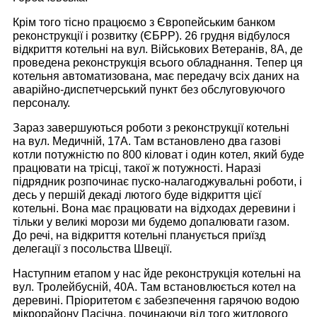
Крім того тісно працюємо з Європейським банком
реконструкції і розвитку (ЄБРР). 26 грудня відбулося
відкриття котельні на вул. Військових Ветеранів, 8А, де
проведена реконструкція всього обладнання. Тепер ця
котельня автоматизована, має передачу всіх даних на
аварійно-диспетчерський пункт без обслуговуючого
персоналу.
Зараз завершуються роботи з реконструкції котельні
на вул. Медичній, 17А. Там встановлено два газові
котли потужністю по 800 кіловат і один котел, який буде
працювати на трісці, такої ж потужності. Наразі
підрядник розпочинає пуско-налагоджувальні робот
и,
і
десь у першій декаді лютого буде відкриття цієї
котельні. Вона має працювати на відходах деревини і
тільки у великі морози ми будемо допалювати газом.
До речі, на відкриття котельні планується приїзд
делегації з посольства Швеції.
Наступним етапом у нас йде реконструкція котельні на
вул. Тролейбусній, 40А. Там встановлюється котел на
деревині. Пріоритетом є забезпечення гарячою водою
мікрорайону Пасічна, починаючи від того житлового