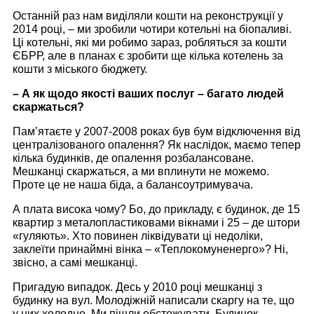
Останній раз нам виділяли кошти на реконструкції у
2014 році, – ми зробили чотири котельні на біопаливі.
Ці котельні, які ми робимо зараз, робляться за кошти
ЄБРР, але в планах є зробити ще кілька котелень за
кошти з міського бюджету.
– А як щодо якості ваших послуг – багато людей
скаржаться?
Пам’ятаєте у 2007-2008 роках був бум відключення від
централізованого опалення? Як наслідок, маємо тепер
кілька будинків, де опалення розбалансоване.
Мешканці скаржаться, а ми вплинути не можемо.
Проте це не наша біда, а балансоутримувача.
А плата висока чому? Бо, до прикладу, є будинок, де 15
квартир з металопластиковами вікнами і 25 – де штори
«гуляють». Хто повинен ліквідувати ці недоліки,
заклеїти принаймні вінка – «Теплокомуненерго»? Ні,
звісно, а самі мешканці.
Пригадую випадок. Десь у 2010 році мешканці з
будинку на вул. Молодіжній написали скаргу на те, що
у них холодно. Ми пішли обстежувати. Будинок