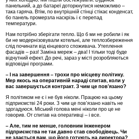
панельний, а до батареї доторкнутися неможливо –
така гаряча. Втім, по внутрішній стінці стікає конденсат,
бо панель промерзла наскрізь і є перепад
температури.
Нам потрібно зберігати тепло. Що б ми не робили і як
би не модернізовували котельні, але теплозбереження
слід починати від кінцевого споживача. Утеплення
фасадів – раз! Заміна мереж – два! І тільки тоді буде
відчутний ефект. До речі, зараз у місті розробляються
відповідні програми.
– І на завершення – трохи про місцеву політику.
Мер якось на оперативній нараді спитав, коли у
вас завершується контракт. З чим це пов’язано?
Я політиком не є і не був ніколи. Працюю на цьому
підприємстві 24 роки. З чим це пов’язано навіть не
здогадуюся. Міський голова мені ніколи про це не
говорив. От спитав на оперативці – і все.
– Але, тим не менше, головним інженером
підприємства не так давно став свободівець. Чи
не здається вам, що його готують на директора?