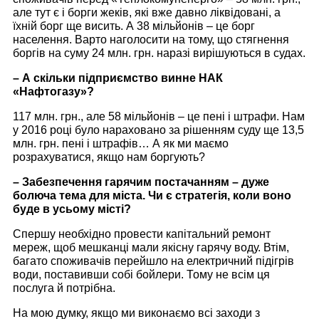
але тут є і борги жеків, які вже давно ліквідовані, а
їхній борг ще висить. А 38 мільйонів – це борг
населення. Варто наголосити на тому, що стягнення
боргів на суму 24 млн. грн. наразі вирішуються в судах.
– А скільки підприємство винне НАК
«Нафтогазу»?
117 млн. грн., але 58 мільйонів – це пені і штрафи. Нам
у 2016 році було нараховано за рішенням суду ще 13,5
млн. грн. пені і штрафів… А як ми маємо
розрахуватися, якщо нам боргують?
– Забезпечення гарячим постачанням – дуже
болюча тема для міста. Чи є стратегія, коли воно
буде в усьому місті?
Спершу необхідно провести капітальний ремонт
мереж, щоб мешканці мали якісну гарячу воду. Втім,
багато споживачів перейшло на електричний підігрів
води, поставивши собі бойлери. Тому не всім ця
послуга й потрібна.
На мою думку, якщо ми виконаємо всі заходи з