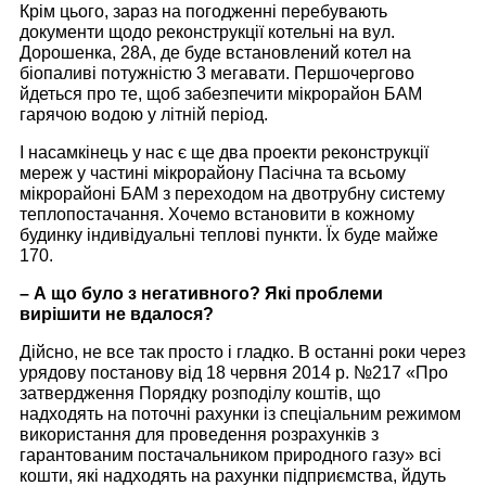
Крім цього, зараз на погодженні перебувають
документи щодо реконструкції котельні на вул.
Дорошенка, 28А, де буде встановлений котел на
біопаливі потужністю 3 мегавати. Першочергово
йдеться про те, щоб забезпечити мікрорайон БАМ
гарячою водою у літній період.
І насамкінець у нас є ще два проекти реконструкції
мереж у частині мікрорайону Пасічна та всьому
мікрорайоні БАМ з переходом на двотрубну систему
теплопостачання. Хочемо встановити в кожному
будинку індивідуальні теплові пункти. Їх буде майже
170.
– А що було з негативного? Які проблеми
вирішити не вдалося?
Дійсно, не все так просто і гладко. В останні роки через
урядову постанову від 18 червня 2014 р. №217 «Про
затвердження Порядку розподілу коштів, що
надходять на поточні рахунки із спеціальним режимом
використання для проведення розрахунків з
гарантованим постачальником природного газу» всі
кошти, які надходять на рахунки підприємства
,
йдуть