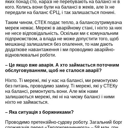
яких понад сто, наразі не перебувають на балансі ні в
кого. Колись вони були на балансі в жеків, але їх не
передали на баланс ЄРЦ, і так залишається понині.
Таким чином, СТЕК подає тепло, а балансоутримувача
мереж немає. Мережі в аварійному стані, і ніхто за них
не несе відповідальність. Оскільки ми є комунальним
підприємством, а влада не може допустити того, щоб
мешканці залишалися без опалення, то нам дають
додаткове навантаження і ми проводимо аварійно-
відновлювальні роботи.
– Це якщо вже аварія. А хто займається поточним
обслуговуванням, щоб не сталося аварії?
Ніхто. Ті мережі, які у нас на балансі, ми ремонтуємо
без питань, проводимо заміну. Ті мережі, які у СТЕКу
на балансі, ремонтують вони. Але між нами
залишаються мережі, які ні на чиєму балансі і ними
ніхто не займається.
– Яка ситуація з боржниками?
Проводимо претензійно-судову роботу. Загальний борг
споживачів перед «Теплокомуненерго» – 58 млн. грн.,