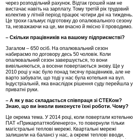
через розподільчий рахунок. Відтак грошей нам не
вистачає навіть на зарплату. Тому третій рік трудовий
колектив у літній період працює чотири дні на тиждень.
Це трохи гальмує підготовку до опалювального сезону
та, незважаючи на це, ми вчасно й якісно її проводимо.
– Скільки працівників на вашому підприємстві?
Загалом – 650 осіб. На опалювальний сезон
набираємо по договору десь 50 чоловік. Коли
опалювальний сезон завершується, то вони
вивільняються, а восени повертаються знову. Ще у
2010 році у нас було понад тисячу працівників, але не
варто забувати, що тоді у нас була котельня на вул.
Індустріальній, яка внаслідок рішення суду перейшла у
приватні руки.
– А як у вас складається співпраця зі СТЕКом?
Знаю, що ви інколи виконуєте їхні роботи. Чому?
Це окрема тема. У 2014 році, коли повертали котельню
ПАТ «Прикарпаттяобленерго», то повернули тільки
магістральні теплові мережі. Квартальні мережі
залишили на балансі у нас, а окремі теплові вводи,