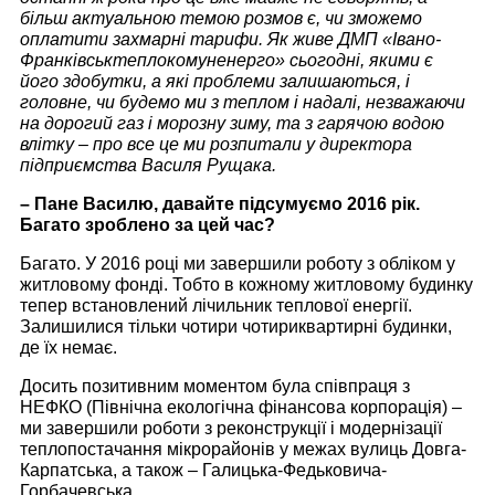
більш актуальною темою розмов є
, чи зможемо
оплатити захмарні тарифи. Як живе ДМП «Івано-
Франківськтеплокомуненерго» сьогодні, якими є
його здобутки, а які проблеми
залишаються
, і
головне, чи будемо
ми
з теплом і надалі, незважаючи
на дорогий газ і морозну зиму, та з гарячою водою
влітку – про все це ми розпитали у директора
підприємства Василя Рущака.
– Пане Василю, давайте підсумуємо 2016 рік.
Багато зроблено за цей час?
Багато. У 2016 році ми завершили роботу з обліком у
житловому фонді. Тобто в кожному житловому будинку
тепер встановлений лічильник теплової енергії.
Залишилися тільки чотири чотириквартирні будинки,
де їх немає.
Досить позитивним моментом була співпраця з
НЕФКО (Північна екологічна фінансова корпорація) –
ми завершили роботи з реконструкції і модернізації
теплопостачання мікрорайонів у межах вулиць Довга-
Карпатська, а також – Галицька-Федьковича-
Горбачевська.