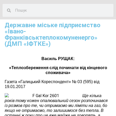
Державне міське підприємство
«Івано-
Франківськтеплокомуненерго»
(ДМП «ІФТКЕ»)
Василь РУЩАК:
«Теплозбереження слід починати від кінцевого
споживача»
Газета «Галицький Кореспондент» № 03 (595) від
19.01.2017
Ще кілька
років тому кожен опалювальний сезон розпочинався
із розмов про те
,
чи отримаємо ми ліміти на газ, бо
якщо не отримаємо, то залишимося без тепла. В
останні ж роки про це вже майже не говорять, а