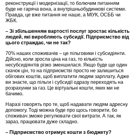
реконструкції і модернізації, то болючим питанням
буде не гаряча вона, а внутрішньобудинкові системи.
Правда, це вже питання не наше, а МІУК, ОСББ чи
ЖБК.
– Зі збільшенням вартості послуг зростає кількість
людей, які виробляють субсидії. Підприємство від
цього страждає, чи не так?
70% наших споживачів – це пільговики і субсидіянти.
Дійсно, коли зросла ціна на газ, то кількість
несубсидіянтів різко зменшилася. Якщо буде ще один
скачок цін, то на підприємстві просто не залишиться
обігових коштів, щоб виплатити людям зарплату. Адже
ви знаєте, що пільги і субсидії одразу переходять на
розрахунки за газ. Це віртуальні кошти, яких ми не
бачимо.
Наразі говорять про те, щоб надавати людям адресну
допомогу. Тоді можна буде про щось говорити, бо
споживач зможе регулювати свої витрати. А так, як
зараз, працювати дуже складно.
– Підприємство отримує кошти з бюджету?