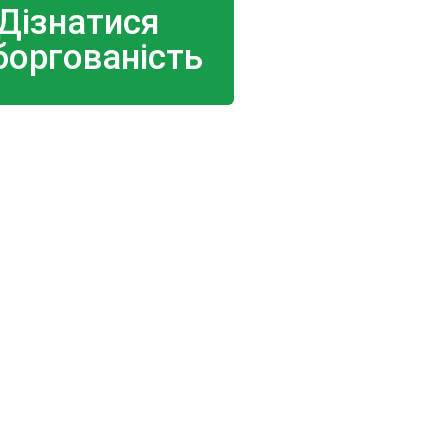
Дізнатися
боргованість