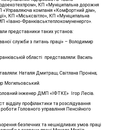
кводоекотехпром», КП «Муніципальна дорожня
КП «Управляюча компанія «Комфортний дім»,
ії», КП «Міськсвітло», КП «Муніципальна
ДМП «Івано-Франківськтеплокомуненерго».
али представники таких установ:
авної служби з питань праці» – Володимир
ранківській області представляли: Василь
тавляли: Наталія Дмитраш, Світлана Проніна;
ир Могильовський.
 головний інженер ДМП «ІФТКЕ» Ігор Лесів.
ст відділу профілактики та розслідування
 роботи Головного управління Пенсійного
ворення безпечних та нешкідливих умов праці