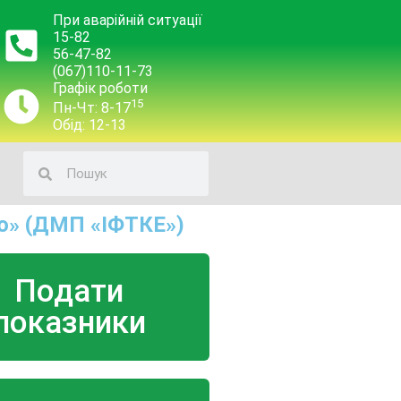
При аварійній ситуації
15-82
56-47-82
(067)110-11-73
Графік роботи
15
Пн-Чт: 8-17
Обід: 12-13
о» (ДМП «ІФТКЕ»)
Подати
показники