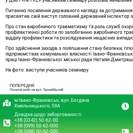
у ДМП «ІФТКЕ» учасникам семінару розповів начальник 
Питанню посилення державного нагляду за дотриманням 
присвятив свій виступ головний державний інспектор з
Про стан виробничого травматизму та роль служб охоро
профілактичної роботи по запобіганню виробничого тра
відділу профілактики та розслідування нещасних випадкі
Про здійснення заходів з поліпшення стану безпеки, гіг
підприємствах комунальної власності Івано-Франківськ
праці Івано-Франківської міської ради Наталія Дмитраш
На фото: виступи учасників семінару.
ПОПЕРЕДНЯ
Початок робіт на вул. Тролейбусній
м.Івано-Франківськ, вул. Богдана
Хмельницького, 59А
Довідка щодо заборгованості
+38 (0342) 50-62-00
+38 (099) 50-62-000
+38 (098) 50-62-000