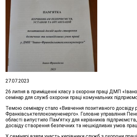
27.07.2023
26 липня в приміщенні класу з охорони праці ДМП «Іва
семінар для служб охорони праці комунальних підприємс
Темою семінару стало «Вивчення позитивного досвіду р
Франківськтеплокомуненерго». Головне управління Пенс
області випустило Пам’ятку для керівників підприємств
досвіду створення безпечних та нешкідливих умов прац
У семінарі взяли участь керівники служб з охорони пра