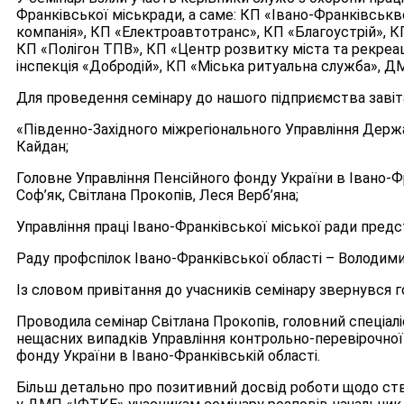
Франківської міськради, а саме: КП «Івано-Франківсь
компанія», КП «Електроавтотранс», КП «Благоустрій», 
КП «Полігон ТПВ», КП «Центр розвитку міста та рекреац
інспекція «Добродій», КП «Міська ритуальна служба», 
Для проведення семінару до нашого підприємства завіт
«Південно-Західного міжрегіонального Управління Держ
Кайдан;
Головне Управління Пенсійного фонду України в Івано-Ф
Соф’як, Світлана Прокопів, Леся Верб’яна;
Управління праці Івано-Франківської міської ради предс
Раду профспілок Івано-Франківської області – Володим
Із словом привітання до учасників семінару звернувся
Проводила семінар Світлана Прокопів, головний спеціалі
нещасних випадків Управління контрольно-перевірочної
фонду України в Івано-Франківській області.
Більш детально про позитивний досвід роботи щодо ст