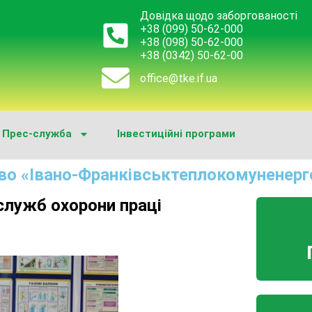
Довідка щодо заборгованості
+38 (099) 50-62-000
+38 (098) 50-62-000
+38 (0342) 50-62-00
office@tke.if.ua
Прес-служба
Інвестиційні програми
во «Івано-Франківськтеплокомуненерг
служб охорони праці