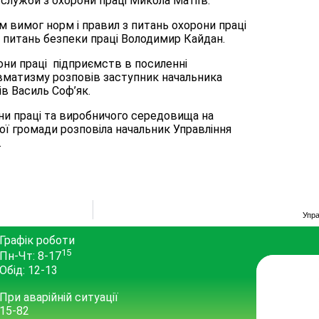
служби з охорони праці Микола Матіїв.
вимог норм і правил з питань охорони праці
 питань безпеки праці Володимир Кайдан.
ни праці підприємств в посиленні
вматизму розповів заступник начальника
в Василь Соф’як.
ієни праці та виробничого середовища на
ої громади розповіла начальник Управління
.
Упра
Графік роботи
15
Пн-Чт: 8-17
Обід: 12-13
При аварійній ситуації
15-82