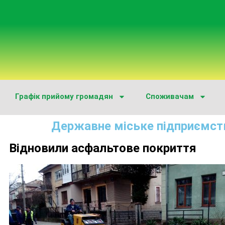
Графік прийому громадян
Споживачам
Державне міське підприємст
Відновили асфальтове покриття