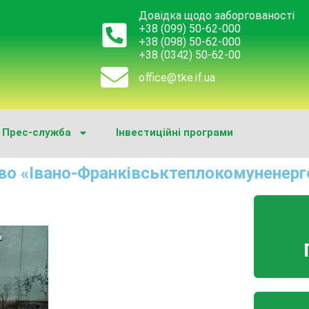
Довідка щодо заборгованості
+38 (099) 50-62-000
+38 (098) 50-62-000
+38 (0342) 50-62-00
office@tke.if.ua
Прес-служба
Інвестиційні програми
во «Івано-Франківськтеплокомуненерг