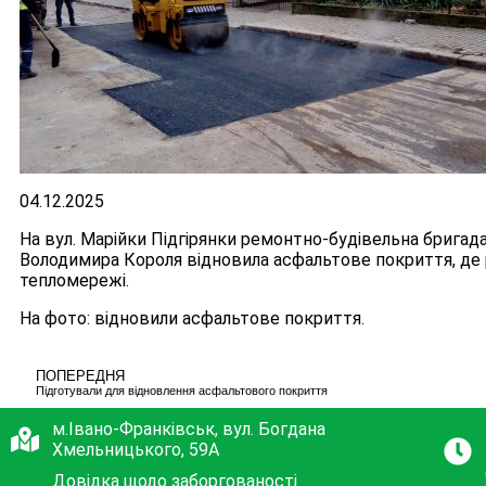
04.12.2025
На вул. Марійки Підгірянки ремонтно-будівельна брига
Володимира Короля відновила асфальтове покриття, де 
тепломережі.
На фото: відновили асфальтове покриття.
ПОПЕРЕДНЯ
Підготували для відновлення асфальтового покриття
м.Івано-Франківськ, вул. Богдана
Хмельницького, 59А
Довідка щодо заборгованості