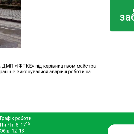
за
да ДМП «ІФТКЕ» під керівництвом майстра
раніше виконувалися аварійні роботи на
Графік роботи
15
Пн-Чт: 8-17
Обід: 12-13