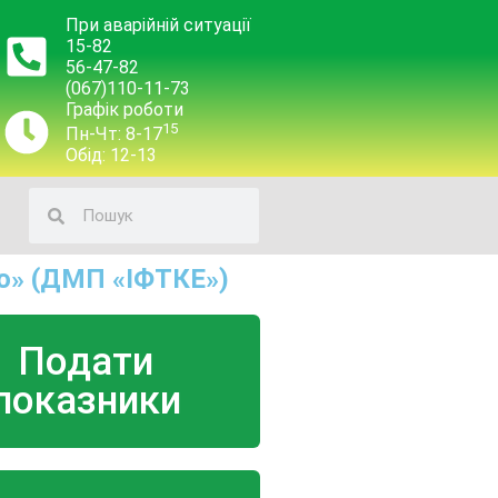
При аварійній ситуації
15-82
56-47-82
(067)110-11-73
Графік роботи
15
Пн-Чт: 8-17
Обід: 12-13
о» (ДМП «ІФТКЕ»)
Подати
показники