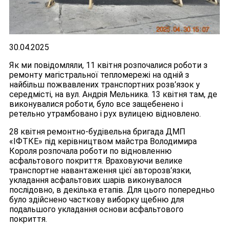
30.04.2025
Як ми повідомляли, 11 квітня розпочалися роботи з
ремонту магістральної тепломережі на одній з
найбільш пожвавлених транспортних розв’язок у
середмісті, на вул. Андрія Мельника. 13 квітня там, де
виконувалися роботи, було все защебенено і
ретельно утрамбовано і рух вулицею відновлено.
28 квітня ремонтно-будівельна бригада ДМП
«ІФТКЕ» під керівництвом майстра Володимира
Короля розпочала роботи по відновленню
асфальтового покриття. Враховуючи велике
транспортне навантаження цієї авторозв’язки,
укладання асфальтових шарів виконувалося
послідовно, в декілька етапів. Для цього попередньо
було здійснено часткову виборку щебню для
подальшого укладання основи асфальтового
покриття.