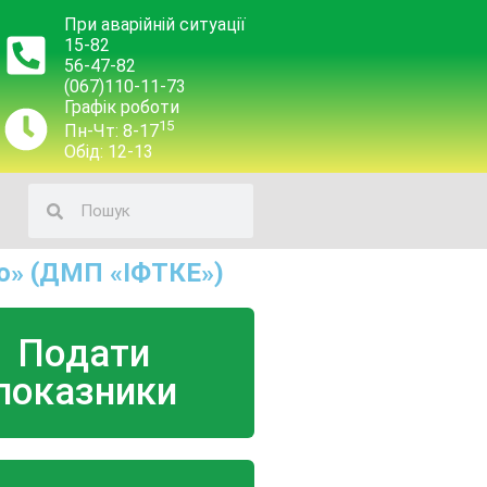
При аварійній ситуації
15-82
56-47-82
(067)110-11-73
Графік роботи
15
Пн-Чт: 8-17
Обід: 12-13
о» (ДМП «ІФТКЕ»)
Подати
показники