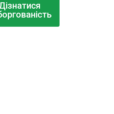
Дізнатися
боргованість