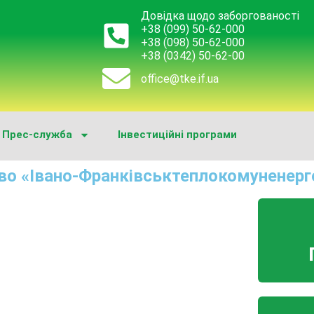
Довідка щодо заборгованості
+38 (099) 50-62-000
+38 (098) 50-62-000
+38 (0342) 50-62-00
office@tke.if.ua
Прес-служба
Інвестиційні програми
во «Івано-Франківськтеплокомуненерг