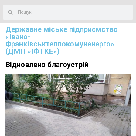
Державне міське підприємство
«Івано-
Франківськтеплокомуненерго»
(ДМП «ІФТКЕ»)
Відновлено благоустрій