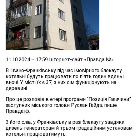
11.10.2024 – 17:59 Інтернет-сайт «Правда ІФ»
В Івано-Франківську під час імовірного блекауту
котельні будуть працювати по пʼять годин вдень і
вночі. У місті їх є 37, з них сім функціонують на
деревині.
Про це розповів в етері програми “Позиція Галичини”
заступник міського голови Руслан Гайда, пише
Правда.іф.
З його слів, у Франківську в разі блекауту завдяки
дизель-генераторам й трьом градаційним установам
котельні працюватимуть.