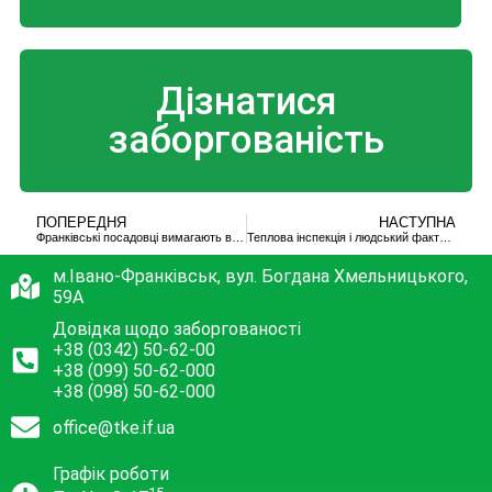
Дізнатися
заборгованість
ПОПЕРЕДНЯ
НАСТУПНА
Франківські посадовці вимагають в комунальників навести лад з розкопками (відео)
Теплова інспекція і людський фактор втручання
м.Івано-Франківськ, вул. Богдана Хмельницького,
59А
Довідка щодо заборгованості
+38 (0342) 50-62-00
+38 (099) 50-62-000
+38 (098) 50-62-000
office@tke.if.ua
Графік роботи