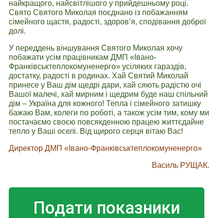
найкращого, найсвітлішого у прийдешньому році.
Свято Святого Миколая поєднано із побажанням
сімейного щастя, радості, здоров’я, сподівання доброї
долі.
У переддень віншування Святого Миколая хочу
побажати усім працівникам ДМП «Івано-
Франківськтеплокомуненерго» усіляких гараздів,
достатку, радості в родинах. Хай Святий Миколай
принесе у Ваш дім щедрі дари, хай сяють радістю очі
Вашої малечі, хай мирним і щедрим буде наш спільний
дім – Україна для кожного! Тепла і сімейного затишку
бажаю Вам, колеги по роботі, а також усім тим, кому ми
постачаємо своєю повсякденною працею життєдайне
тепло у Ваші оселі. Від щирого серця вітаю Вас!
Директор ДМП «Івано-Франківськтеплокомуненерго»
Василь РУЩАК.
Подати показники