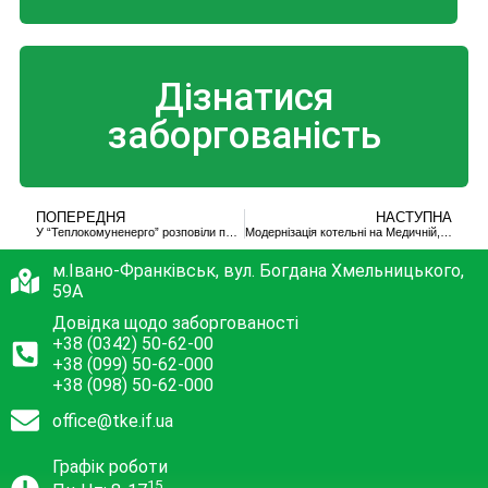
Дізнатися
заборгованість
ПОПЕРЕДНЯ
НАСТУПНА
У “Теплокомуненерго” розповіли про зміни в оплаті за тепло для споживачів без лічильника
Модернізація котельні на Медичній,17 – за крок до завершення
м.Івано-Франківськ, вул. Богдана Хмельницького,
59А
Довідка щодо заборгованості
+38 (0342) 50-62-00
+38 (099) 50-62-000
+38 (098) 50-62-000
office@tke.if.ua
Графік роботи
15