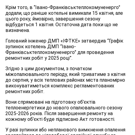
Крім того, в “Івано-Франківськтеплокомуненерго”
додали, що раніше котельні вимикали 15 квітня, але
цього року, ймовірно, завершення сезону
відбудеться 1 квітня. Остаточна дата поки що не
визначена.
Головний інженер ДМП «ІФТКЕ» затвердив “Графік
зупинок котелень ДМП “Івано-
Франківськтеплокомуненерго” для проведення
ремонтних робіт у 2025 році”.
Згідно з цим документом, з початком
міжопалювального періоду, який триватиме з квітня
до серпня, у всіх теплових районах міста планомірно
виконуватиметься комплекс регламентованих
ремонтних робіт.
Вони спрямовані на підготовку об’єктів
теплоенергетики до нового опалювального сезону
2025-2026 років. Після завершення ремонту на
кожному об’єкті буде підписано Акт готовності.
У разі зупинки або непланового вимкнення опалення