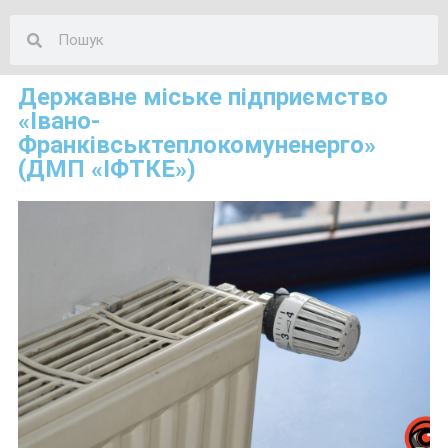
Державне міське підприємство
«Івано-
Франківськтеплокомуненерго»
(ДМП «ІФТКЕ»)