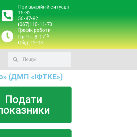
При аварійній ситуації
15-82
56-47-82
(067)110-11-73
Графік роботи
15
Пн-Чт: 8-17
Обід: 12-13
о» (ДМП «ІФТКЕ»)
Подати
показники