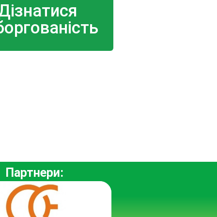
Дізнатися
боргованість
Партнери: