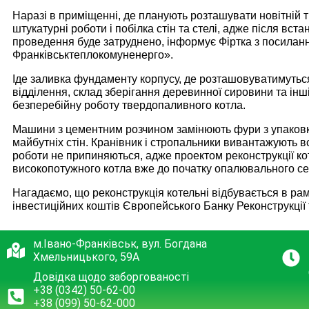
Наразі в приміщенні, де планують розташувати новітній
штукатурні роботи і побілка стін та стелі, адже після вс
проведення буде затруднено, інформує Фіртка з посилан
Франківськтеплокомуненерго».
Іде заливка фундаменту корпусу, де розташовуватимутьс
відділення, склад зберігання деревинної сировини та інш
безперебійну роботу твердопаливного котла.
Машини з цементним розчином замінюють фури з упаковк
майбутніх стін. Кранівник і стропальники вивантажують в
роботи не припиняються, адже проектом реконструкції ко
високопотужного котла вже до початку опалювального се
Нагадаємо, що реконструкція котельні відбувається в рам
інвестиційних коштів Європейського Банку Реконструкції 
м.Івано-Франківськ, вул. Богдана
Хмельницького, 59А
Довідка щодо заборгованості
+38 (0342) 50-62-00
+38 (099) 50-62-000