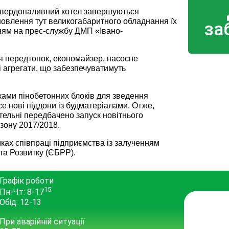
 твердопаливний котел завершуються
тановлення тут великогабаритного обладнання їх
за
ням на прес-службу ДМП «Івано-
я передтопок, економайзер, насосне
і агрегати, що забезпечуватимуть
ами пінобетонних блоків для зведення
се нові піддони із будматеріалами. Отже,
тельні передбачено запуск новітнього
зону 2017/2018.
ках співпраці підприємства із залученням
та Розвитку (ЄБРР).
Графік роботи
15
Пн-Чт: 8-17
Обід: 12-13
При аварійній ситуації