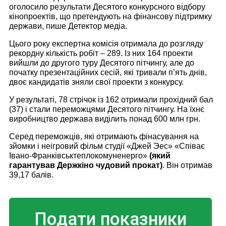
оголосило результати Десятого конкурсного відбору
кінопроектів, що претендують на фінансову підтримку
держави, пише Детектор медіа.
Цього року експертна комісія отримала до розгляду
рекордну кількість робіт – 289. Із них 164 проекти
вийшли до другого туру Десятого пітчингу, але до
початку презентаційних сесій, які тривали п’ять днів,
двоє кандидатів зняли свої проекти з конкурсу.
У результаті, 78 стрічок із 162 отримали прохідний бал
(37) і стали переможцями Десятого пітчингу. На їхнє
виробництво держава виділить понад 600 млн грн.
Серед переможців, які отримають фінасування на
зйомки і неігровий фільм студії «Джей Эес» «Співає
Івано-Франківськтеплокомуненерго»
(який
гарантував Держкіно чудовий прокат)
. Він отримав
39,17 балів.
Подати показники