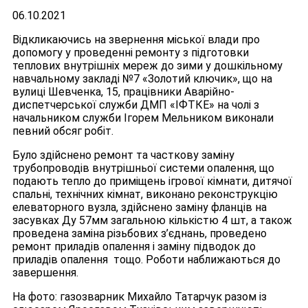
06.10.2021
Відкликаючись на звернення міської влади про
допомогу у проведенні ремонту з підготовки
теплових внутрішніх мереж до зими у дошкільному
навчальному закладі №7 «Золотий ключик», що на
вулиці Шевченка, 15, працівники Аварійно-
диспетчерської служби ДМП «ІФТКЕ» на чолі з
начальником служби Ігорем Мельником виконали
певний обсяг робіт.
Було здійснено ремонт та часткову заміну
трубопроводів внутрішньої системи опалення, що
подають тепло до приміщень ігрової кімнати, дитячої
спальні, технічних кімнат, виконано реконструкцію
елеваторного вузла, здійснено заміну фланців на
засувках Ду 57мм загальною кількістю 4 шт, а також
проведена заміна різьбових з’єднань, проведено
ремонт приладів опалення і заміну підводок до
приладів опалення тощо. Роботи наближаються до
завершення.
На фото: газозварник Михайло Татарчук разом із