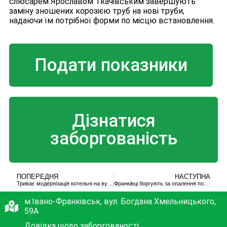
слюсарем Ярославом Ткачівським завершують
заміну зношених корозією труб на нові труби,
надаючи їм потрібної форми по місцю встановлення.
Подати показники
Дізнатися
заборгованість
ПОПЕРЕДНЯ
НАСТУПНА
Триває модернізація котельні на вулиці Коновальця, 132а
Франківці боргують за опалення понад 117 мільйонів гривень
м.Івано-Франківськ, вул. Богдана Хмельницького,
59А
Довідка щодо заборгованості