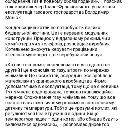
обладнання. Газ в повному обсязі поданий», – пояснив
головний інженер Івано-Франківського управління
експлуатації газового господарства Володимир
Монюк.
Конденсаційні котли не потребують великої
будівельної частини. Це і є перевага модульних
конструкцій. Працює у віддаленому режимі, чи з
комп’ютера чи з телефона, розповідає виробник.
Котельнею зможуть керувати працівники
«Теплокомуненерго», не перебуваючи поруч.
«Котли є економні, переключаються з одного на
другий і це економія по газу, втрати по мережах
мінімальні. Це нові котли, всередині все зроблено
матеріалами українського виробництва. Фірма
допомагатиме в експлуатації, тому що це є новинка.
Тут змінена водопровідна, теплова і каналізаційна
мережа. Споживання газу мінімальне, тому що все
працює в автоматичному режимі по зовнішньому
датчику температури. Тобто це «розумні котли», які
регулюються без втручання людини. Якщо
температура падає – один котел, або обидва будуть
включатися одночасно», – розповідає директор