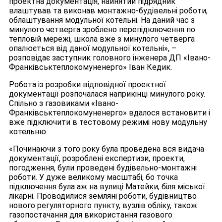
проектна документація, найнятий підрядник
влаштував та виконав монтажно-будівельні роботи,
облаштування модульної котельні. На даний час з
минулого четверга зроблено перепідключення по
тепловій мережі, школа вже з минулого четверга
опалюється від даної модульної котельні», –
розповідає заступник головного інженера ДП «Івано-
Франківськтеплокомуненерго» Іван Кедик.
Робота із розробки відповідної проектної
документації розпочалася наприкінці минулого року.
Спільно з газовиками «Івано-
Франківськтеплокомуненерго» вдалося встановити і
вже підключити в тестовому режимі нову модульну
котельню.
«Починаючи з того року була проведена вся видача
документації, розроблені експертизи, проекти,
погодження, були проведені будівельно-монтажні
роботи. У дуже великому масштабі, бо точка
підключення була аж на вулиці Матейки, біля міської
лікарні. Проводилися земляні роботи, будівництво
нового регуляторного пункту, вузлів обліку, також
газопостачання для використання газового