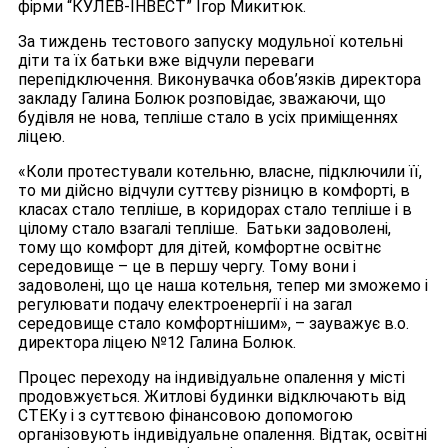
фірми “КУЛЕВ-ІНВЕСТ” Ігор Микитюк.
За тиждень тестового запуску модульної котельні
діти та їх батьки вже відчули переваги
перепідключення. Виконувачка обов’язків директора
закладу Галина Болюк розповідає, зважаючи, що
будівля не нова, тепліше стало в усіх приміщеннях
ліцею.
«Коли протестували котельню, власне, підключили її,
то ми дійсно відчули суттєву різницю в комфорті, в
класах стало тепліше, в коридорах стало тепліше і в
цілому стало взагалі тепліше. Батьки задоволені,
тому що комфорт для дітей, комфортне освітнє
середовище – це в першу чергу. Тому вони і
задоволені, що це наша котельня, тепер ми зможемо і
регулювати подачу електроенергії і на загал
середовище стало комфортнішим», – зауважує в.о.
директора ліцею №12 Галина Болюк.
Процес переходу на індивідуальне опалення у місті
продовжується. Житлові будинки відключають від
СТЕКу і з суттєвою фінансовою допомогою
організовують індивідуальне опалення. Відтак, освітні