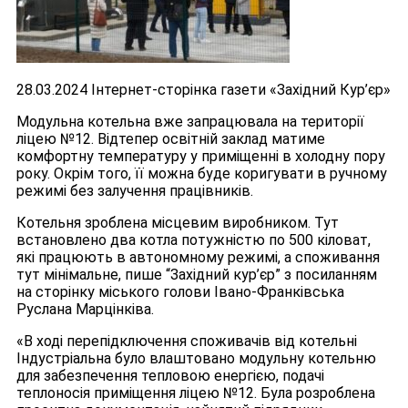
28.03.2024 Інтернет-сторінка газети «Західний Кур’єр»
Модульна котельна вже запрацювала на території
ліцею №12. Відтепер освітній заклад матиме
комфортну температуру у приміщенні в холодну пору
року. Окрім того, її можна буде коригувати в ручному
режимі без залучення працівників.
Котельня зроблена місцевим виробником. Тут
встановлено два котла потужністю по 500 кіловат,
які працюють в автономному режимі, а споживання
тут мінімальне, пише “Західний кур’єр” з посиланням
на сторінку міського голови Івано-Франківська
Руслана Марцінківа.
«В ході перепідключення споживачів від котельні
Індустріальна було влаштовано модульну котельню
для забезпечення тепловою енергією, подачі
теплоносія приміщення ліцею №12. Була розроблена