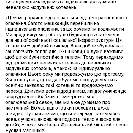
та соціальні заклади місто підключає до сучасних
невеликих модульних котелень.
«Цей мікрорайон відключається від централізованого
опалення, багато мешканців перейшли на
індивідуальне опалення, за що хочемо їм подякувати.
Ми продовжуємо роботу по будівництву котелень
для нашої освітньої і соціальної інфраструктури. Ця
котельня – добрий приклад. Вона добре збудована і
забезпечить тепло для 12-ї школи, бо дуже важливо,
щоб дітки були постійно з теплом. Тому переходимо
від громіздких великих котелень до невеликих
модульних котелень, а також на індивідуальне
опалення. Цього року ми продовжуємо цю програму.
Звертаю увагу, що й далі будемо споруджувати в
освітніх закладах такі котельні та продовжуємо
перехід. Дякуємо всім підрядникам, які долучилися до
спорудження. Як бачите, завершується
опалювальний сезон, але ми вже думаємо про
наступний. Бо час підготовки проходить дуже
швидко. Тут ми знаємо, що все гаразд і котельня є
нова, сучасна, якісна, яка подасть тепло вчасно для
дітей», – резюмує Івано-Франківський міський голова
Руслан Марцінків.