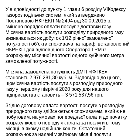
У відповідності до пункту 1 глави 6 розділу
VI
Кодексу
газорозподільчих систем, який затверджено
Постановою НКРЕКП № 2494 від 30.09.2015 р.,
змінено порядок оплати послуг з доставки газу.
Місячна вартість послуги розподілу природного газу
визначається як добуток 1/12 річної замовленої
потужності об’єкта споживача на тариф, встановлений
НКРЕКП для відповідного Оператора ГРМ із
розрахунку місячної вартості одного кубічного метра
замовленої потужності.
Місячна замовлена потужність ДМП «ІФТКЕ»
становить 2 976 281,30 куб. м. Відповідно до цього,
щомісячна вартість послуги з розподілу природного
газу у першому півріччі 2020 року для нашого
підприємства становить – 3 571 537,56 грн.
Згідно договору оплата вартості послуги з розподілу
природного газу здійснюється споживачем, який є не
побутовим, на умовах попередньої оплати до початку
розрахункового періоду як плата за послуги в тому
місяці, в якому надійшли кошти. Остаточний
розрахунок за надані у звітному місяці послуги