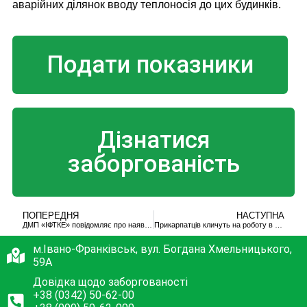
аварійних ділянок вводу теплоносія до цих будинків.
Подати показники
Дізнатися
заборгованість
ПОПЕРЕДНЯ
НАСТУПНА
ДМП «ІФТКЕ» повідомляє про наявність вакантних робочих місць:
Прикарпатців кличуть на роботу в “Теплокомуненерго”
м.Івано-Франківськ, вул. Богдана Хмельницького,
59А
Довідка щодо заборгованості
+38 (0342) 50-62-00