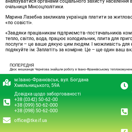
аналізуватися органами соціального захисту населення в
очільниця Мінсоцполітики.
Марина Лазебна закликала українців платити за житлово
«по совісті».
«Завдяки працівникам підприємств-постачальників кому
тепло, світло, вода, працює холодильник, плита для приг
послуги – це ваше дякую цим людям. І можливість для н
подякуйте їм. Заплатіть за комірне. Це – ще один ваш вк
ПОПЕРЕДНЯ
Двоє мешканців Чернігова знайшли роботу в Івано-Франківському теплокомунен
м.Івано-Франківськ, вул. Богдана
Хмельницького, 59А
Довідка щодо заборгованості
+38 (0342) 50-62-00
+38 (099) 50-62-000
+38 (098) 50-62-000
office@tke.if.ua