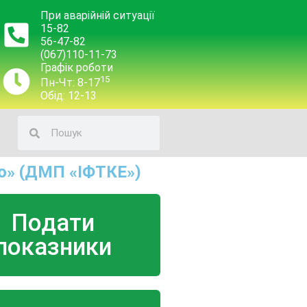
При аварійній ситуації
15-82
56-47-82
(067)110-11-73
Графік роботи
15
Пн-Чт: 8-17
Обід: 12-13
о» (ДМП «ІФТКЕ»)
Подати
показники