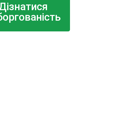
Дізнатися
боргованість