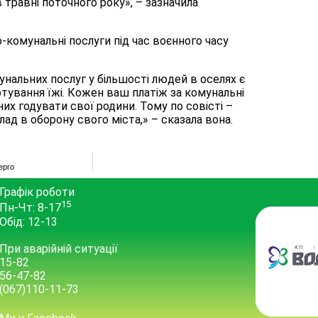
 травні поточного року», – зазначила
-комунальні послуги під час воєнного часу
нальних послуг у більшості людей в оселях є
отування їжі. Кожен ваш платіж за комунальні
их годувати свої родини. Тому по совісті –
лад в оборону свого міста,» – сказала вона.
ерго
Графік роботи
15
Пн-Чт: 8-17
Обід: 12-13
При аварійній ситуації
15-82
56-47-82
(067)110-11-73