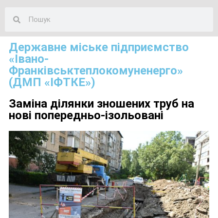
Державне міське підприємство
«Івано-
Франківськтеплокомуненерго»
(ДМП «ІФТКЕ»)
Заміна ділянки зношених труб на
нові попередньо-ізольовані