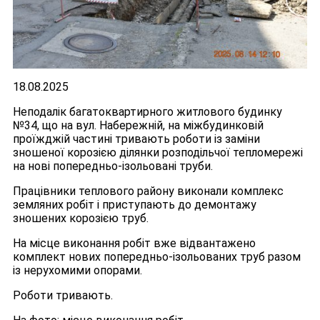
18.08.2025
Неподалік багатоквартирного житлового будинку
№34, що на вул. Набережній, на міжбудинковій
проїжджій частині тривають роботи із заміни
зношеної корозією ділянки розподільчої тепломережі
на нові попередньо-ізольовані труби.
Працівники теплового району виконали комплекс
земляних робіт і приступають до демонтажу
зношених корозією труб.
На місце виконання робіт вже відвантажено
комплект нових попередньо-ізольованих труб разом
із нерухомими опорами.
Роботи тривають.