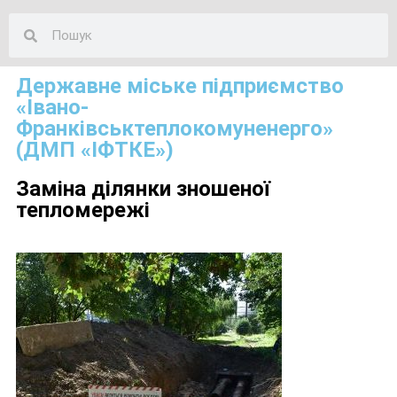
Державне міське підприємство
«Івано-
Франківськтеплокомуненерго»
(ДМП «ІФТКЕ»)
Заміна ділянки зношеної
тепломережі