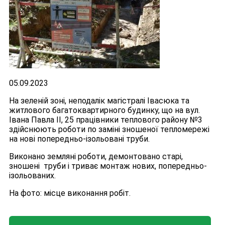
05.09.2023
На зеленій зоні, неподалік магістралі Івасюка та
житлового багатоквартирного будинку, що на вул.
Івана Павла ІІ, 25 працівники теплового району №3
здійснюють роботи по заміні зношеної тепломережі
на нові попередньо-ізольовані труби.
Виконано земляні роботи, демонтовано старі,
зношені труби і триває монтаж нових, попередньо-
ізольованих.
На фото: місце виконання робіт.