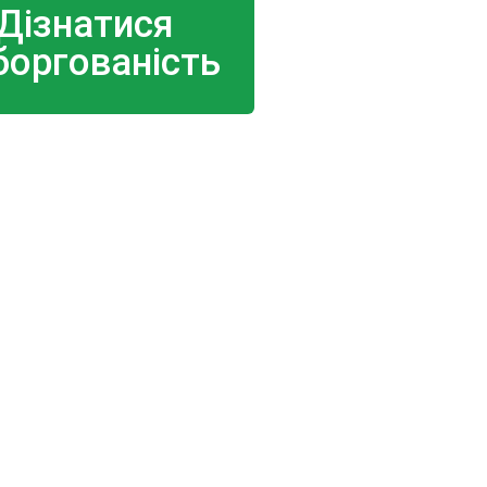
Дізнатися
боргованість