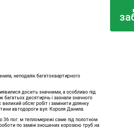
за
анила, неподалік багатоквартирного
иявилися досить значними, а особливо під
багатьох десятирічь і зазнали значного
 великий обсяг робіт і замінити ділянку
тини автодороги вул. Короля Данила.
о 36 пог. м тепломережі саме під полотном
роботи по заміні зношених корозією труб на