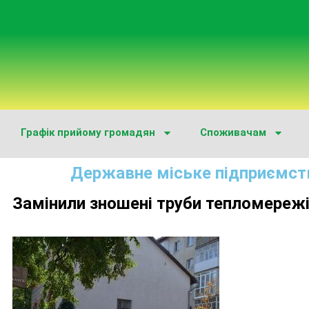
Графік прийому громадян
Споживачам
Державне міське підприємст
Замінили зношені труби тепломережі