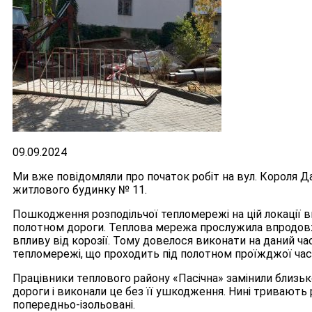
09.09.2024
Ми вже повідомляли про початок робіт на вул. Короля Д
житлового будинку № 11.
Пошкодження розподільчої тепломережі на цій локації в
полотном дороги. Теплова мережа прослужила впродовж 
впливу від корозії. Тому довелося виконати на даний час
тепломережі, що проходить під полотном проїжджої час
Працівники теплового району «Пасічна» замінили близьк
дороги і виконали це без її ушкодження. Нині тривають 
попередньо-ізольовані.