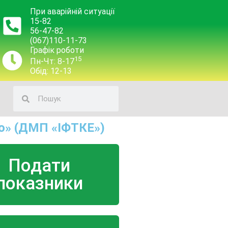
При аварійній ситуації
15-82
56-47-82
(067)110-11-73
Графік роботи
15
Пн-Чт: 8-17
Обід: 12-13
о» (ДМП «ІФТКЕ»)
Подати
показники