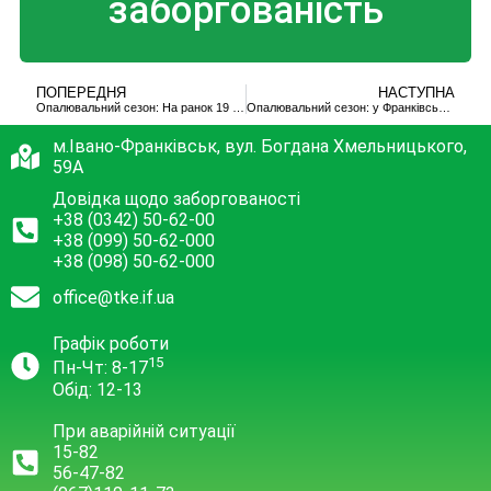
заборгованість
ПОПЕРЕДНЯ
НАСТУПНА
Опалювальний сезон: На ранок 19 жовтня працюють вже 15 котелень, десять планують запустити сьогодні
Опалювальний сезон: у Франківську запустили ще 8 котелень
м.Івано-Франківськ, вул. Богдана Хмельницького,
59А
Довідка щодо заборгованості
+38 (0342) 50-62-00
+38 (099) 50-62-000
+38 (098) 50-62-000
office@tke.if.ua
Графік роботи
15
Пн-Чт: 8-17
Обід: 12-13
При аварійній ситуації
15-82
56-47-82