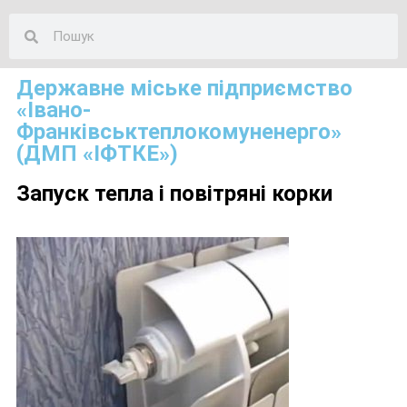
Державне міське підприємство
«Івано-
Франківськтеплокомуненерго»
(ДМП «ІФТКЕ»)
Запуск тепла і повітряні корки