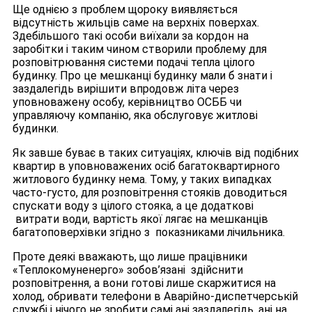
Ще однією з проблем щороку виявляється
відсутність жильців саме на верхніх поверхах.
Здебільшого такі особи виїхали за кордон на
заробітки і таким чином створили проблему для
розповітрювання системи подачі тепла цілого
будинку. Про це мешканці будинку мали б знати і
заздалегідь вирішити впродовж літа через
уповноважену особу, керівництво ОСББ чи
управляючу компанію, яка обслуговує житлові
будинки.
Як завше буває в таких ситуаціях, ключів від подібних
квартир в уповноважених осіб багатоквартирного
житлового будинку нема. Тому, у таких випадках
часто-густо, для розповітрення стояків доводиться
спускати воду з цілого стояка, а це додаткові
витрати води, вартість якої лягає на мешканців
багатоповерхівки згідно з показниками лічильника.
Проте деякі вважають, що лише працівники
«Теплокомуненерго» зобов’язані здійснити
розповітрення, а вони готові лише скаржитися на
холод, обривати телефони в Аварійно-диспетчерській
службі і нічого не зробити самі ані заздалегідь, ані на