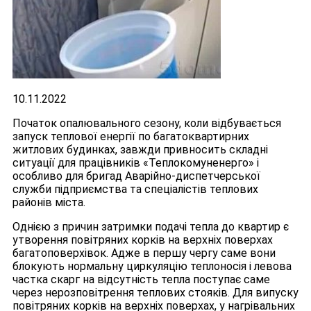
10.11.2022
Початок опалювального сезону, коли відбувається
запуск теплової енергії по багатоквартирних
житлових будинках, завжди привносить складні
ситуації для працівників «Теплокомуненерго» і
особливо для бригад Аварійно-диспетчерської
служби підприємства та спеціалістів теплових
районів міста.
Однією з причин затримки подачі тепла до квартир є
утворення повітряних корків на верхніх поверхах
багатоповерхівок. Адже в першу чергу саме вони
блокують нормальну циркуляцію теплоносія і левова
частка скарг на відсутність тепла поступає саме
через нерозповітрення теплових стояків. Для випуску
повітряних корків на верхніх поверхах, у нагрівальних