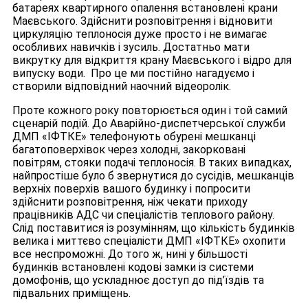
батареях квартирного опалення встановлені крани
Маєвського. Здійснити розповітрення і відновити
циркуляцію теплоносія дуже просто і не вимагає
особливих навичків і зусиль. Достатньо мати
викрутку для відкриття крану Маєвського і відро для
випуску води. Про це ми постійно нагадуємо і
створили відповідний наочний відеоролік.
Проте кожного року повторюється один і той самий
сценарій подій. До Аварійно-диспетчерської служби
ДМП «ІФТКЕ» телефонують обурені мешканці
багатоповерхівок через холодні, закорковані
повітрям, стояки подачі теплоносія. В таких випадках,
найпростіше було б звернутися до сусідів, мешканців
верхніх поверхів вашого будинку і попросити
здійснити розповітрення, ніж чекати приходу
працівників АДС чи спеціалістів теплового району.
Слід поставитися із розумінням, що кількість будинків
велика і миттєво спеціалісти ДМП «ІФТКЕ» охопити
все неспроможні. До того ж, нині у більшості
будинків встановлені кодові замки із системи
домофонів, що ускладнює доступ до під’їздів та
підвальних приміщень.