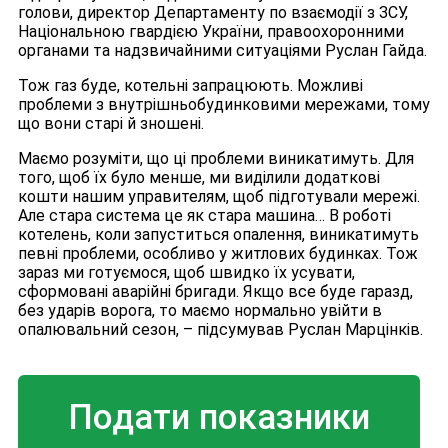
голови, директор Департаменту по взаємодії з ЗСУ,
Національною гвардією України, правоохоронними
органами та надзвичайними ситуаціями Руслан Гайда.
Тож газ буде, котельні запрацюють. Можливі
проблеми з внутрішньобудинковими мережами, тому
що вони старі й зношені.
Маємо розуміти, що ці проблеми виникатимуть. Для
того, щоб їх було менше, ми виділили додаткові
кошти нашим управителям, щоб підготували мережі.
Але стара система це як стара машина… В роботі
котелень, коли запуститься опалення, виникатимуть
певні проблеми, особливо у житлових будинках. Тож
зараз ми готуємося, щоб швидко їх усувати,
сформовані аварійні бригади. Якщо все буде гаразд,
без ударів ворога, то маємо нормально увійти в
опалювальний сезон, – підсумував Руслан Марцінків.
Подати показники