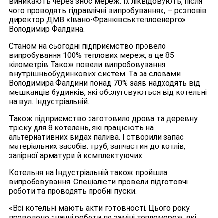
виникають через знос мереж. Їх ліквідовують, після
чого проводять гідравлічні випробування», – розповів
директор ДМВ «Івано-Франківськтеплоенерго»
Володимир Фалдина.
Станом на сьогодні підприємство провело
випробування 100% теплових мереж, а це 85
кілометрів Також повели випробовування
внутрішньобудинкових систем. Та за словами
Володимира Фалдини понад 70% заяв надходять від
мешканців будинків, які обслуговуються від котельні
на вул. Індустріальній.
Також підприємство заготовило дрова та деревну
тріску для 8 котелень, які працюють на
альтернативних видах палива. І створили запас
матеріальних засобів: труб, запчастин до котлів,
запірної арматури й комплектуючих.
Котельня на Індустріальній також пройшла
випробовування. Спеціалісти провели підготовчі
роботи та проводять пробні пуски.
«Всі котельні мають акти готовності. Цього року
проведено значні роботи по заміні тепломереж, які