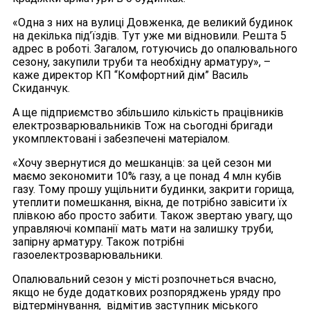
«Одна з них на вулиці Довженка, де великий будинок
на декілька під’їздів. Тут уже ми відновили. Решта 5
адрес в роботі. Загалом, готуючись до опалювального
сезону, закупили труби та необхідну арматуру», –
каже директор КП “Комфортний дім” Василь
Скиданчук.
А ще підприємство збільшило кількість працівників
електрозварювальників Тож на сьогодні бригади
укомплектовані і забезпечені матеріалом.
«Хочу звернутися до мешканців: за цей сезон ми
маємо зекономити 10% газу, а це понад 4 млн кубів
газу. Тому прошу ущільнити будинки, закрити горища,
утеплити помешкання, вікна, де потрібно завісити їх
плівкою або просто забити. Також звертаю увагу, що
управляючі компанії мать мати на залишку труби,
запірну арматуру. Також потрібні
газоелектрозварювальники.
Опалювальний сезон у місті розпочнеться вчасно,
якщо не буде додаткових розпоряджень уряду про
відтермінування, відмітив заступник міського