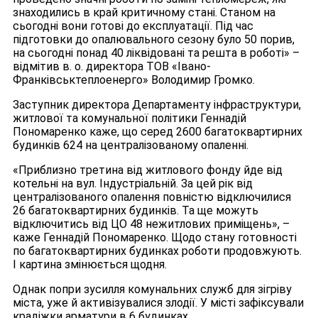
знаходились в край критичному стані. Станом на
сьогодні вони готові до експлуатації. Під час
підготовки до опалювального сезону було 50 порив,
на сьогодні понад 40 ліквідовані та решта в роботі» –
відмітив в. о. директора ТОВ «Івано-
Франківськтеплоенерго» Володимир Громко.
Заступник директора Департаменту інфраструктури,
житлової та комунальної політики Геннадій
Пономаренко каже, що серед 2600 багатоквартирних
будинків 624 на централізованому опаленні.
«Приблизно третина від житлового фонду йде від
котельні на вул. Індустріальній. За цей рік від
централізованого опалення повністю відключилися
26 багатоквартирних будинків. Та ще можуть
відключитись від ЦО 48 нежитлових приміщень», –
каже Геннадій Пономаренко. Щодо стану готовності
по багатоквартирних будинках роботи продовжують.
І картина змінюється щодня.
Однак попри зусилля комунальних служб для зігріву
міста, уже й активізувалися злодії. У місті зафіксували
крадіжки арматури в 6 будинках.