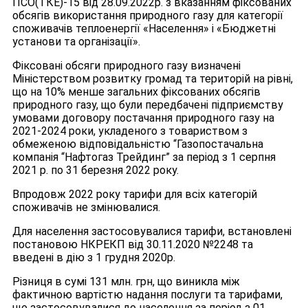
ПСО(ТКЕ)-15 від 28.09.2022р. з вказанням фіксованих
обсягів використання природного газу для категорії
споживачів теплоенергії «Населення» і «Бюджетні
установи та організації».
Фіксовані обсяги природного газу визначені
Міністерством розвитку громад та територій на рівні,
що на 10% менше загальних фіксованих обсягів
природного газу, що були передбачені підприємству
умовами договору постачання природного газу на
2021-2024 роки, укладеного з товариством з
обмеженою відповідальністю “Газопостачальна
компанія “Нафтогаз Трейдинг” за період з 1 серпня
2021 р. по 31 березня 2022 року.
Впродовж 2022 року тарифи для всіх категорій
споживачів не змінювалися.
Для населення застосовувалися тарифи, встановлені
постановою НКРЕКП від 30.11.2020 №2248 та
введені в дію з 1 грудня 2020р.
Різниця в сумі 131 млн. грн, що виникла між
фактичною вартістю надання послуги та тарифами,
що застосовувалися до населення за період з 01