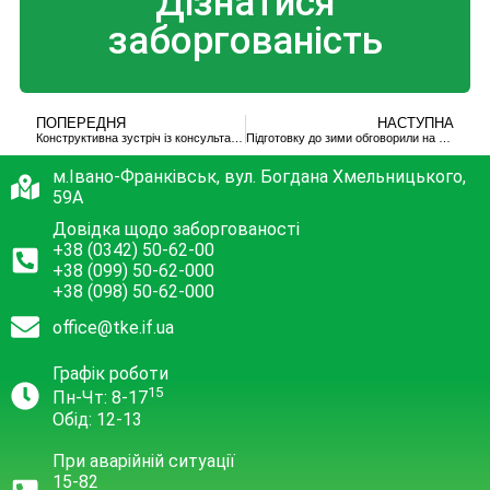
Дізнатися
заборгованість
ПОПЕРЕДНЯ
НАСТУПНА
Конструктивна зустріч із консультантами фірми «SEURECA»
Підготовку до зими обговорили на нараді у Миколи Вітенка
м.Івано-Франківськ, вул. Богдана Хмельницького,
59А
Довідка щодо заборгованості
+38 (0342) 50-62-00
+38 (099) 50-62-000
+38 (098) 50-62-000
office@tke.if.ua
Графік роботи
15
Пн-Чт: 8-17
Обід: 12-13
При аварійній ситуації
15-82