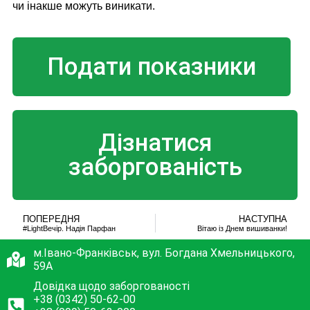
чи інакше можуть виникати.
Подати показники
Дізнатися
заборгованість
ПОПЕРЕДНЯ
НАСТУПНА
#LightВечір. Надія Парфан
Вітаю із Днем вишиванки!
м.Івано-Франківськ, вул. Богдана Хмельницького,
59А
Довідка щодо заборгованості
+38 (0342) 50-62-00