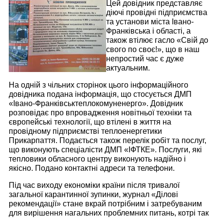
Цей довідник представляє
діючі провідні підприємства
та установи міста Івано-
Франківська і області, а
також втілює гасло «Свій до
свого по своє!», що в наш
непростий час є дуже
актуальним.
На одній з чільних сторінок цього інформаційного
довідника подана інформація, що стосується ДМП
«Івано-Франківськтеплокомуненерго». Довідник
розповідає про впровадження новітньої техніки та
європейські технології, що втілені в життя на
провідному підприємстві теплоенергетики
Прикарпаття. Подається також перелік робіт та послуг,
що виконують спеціалісти ДМП «ІФТКЕ». Послуги, які
тепловики обласного центру виконують надійно і
якісно. Подано контактні адреси та телефони.
Під час виходу економіки країни після тривалої
загальної карантинної зупинки, журнал «Ділові
рекомендації» стане вкрай потрібним і затребуваним
для вирішення нагальних проблемних питань, котрі так