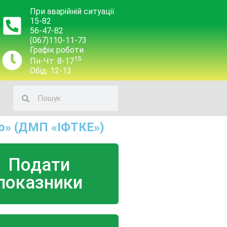
При аварійній ситуації
15-82
56-47-82
(067)110-11-73
Графік роботи
15
Пн-Чт: 8-17
Обід: 12-13
о» (ДМП «ІФТКЕ»)
Подати
показники