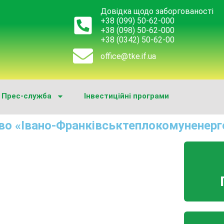
Довідка щодо заборгованості
+38 (099) 50-62-000
+38 (098) 50-62-000
+38 (0342) 50-62-00
office@tke.if.ua
Прес-служба
Інвестиційні програми
во «Івано-Франківськтеплокомуненерг