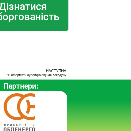
Дізнатися
боргованість
НАСТУПНА
Як оформити субсидію під час локдауну
Партнери: