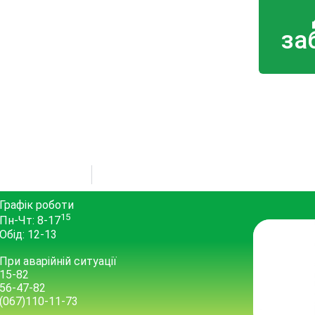
за
Графік роботи
15
Пн-Чт: 8-17
Обід: 12-13
При аварійній ситуації
15-82
56-47-82
(067)110-11-73