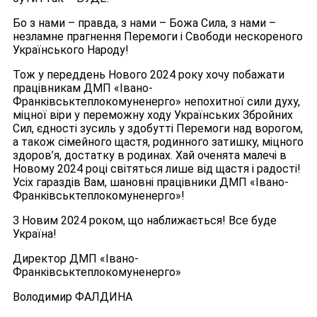
Бо з нами – правда, з нами – Божа Сила, з нами –
незламне прагнення Перемоги і Свободи нескореного
Українського Народу!
Тож у переддень Нового 2024 року хочу побажати
працівникам ДМП «Івано-
Франківськтеплокомуненерго» непохитної сили духу,
міцної віри у переможну ходу Українських Збройних
Сил, єдності зусиль у здобутті Перемоги над ворогом,
а також сімейного щастя, родинного затишку, міцного
здоров’я, достатку в родинах. Хай оченята малечі в
Новому 2024 році світяться лише від щастя і радості!
Усіх гараздів Вам, шановні працівники ДМП «Івано-
Франківськтеплокомуненерго»!
З Новим 2024 роком, що наближається! Все буде
Україна!
Директор ДМП «Івано-
Франківськтеплокомуненерго»
Володимир ФАЛДИНА