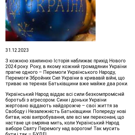
31.12.2023
З кожною хвилиною Історія наближає прихід Нового
2024 року. Року, в якому кожний громадянин України
прагне одного – Перемоги Українського Народу,
Перемоги Збройних Сил України в кривавій війні, що
триває на теренах Батьківщини вже майже два роки.
Український Народ віддає всі сили безкомпромісній
боротьбі з агресором. Сини і доньки України
жертовно віддають найдорожче – свої життя за
Свободу і Незалежність Батьківщини. Попереду нові
битви, нові випробування, але всі ми переконані, що
настане ця омріяна мить, коли Український Народ
виборе Святу Перемогу над ворогом! Так мусить
бути і так – БУДЕ!