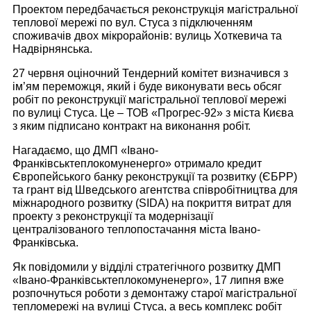
Проектом передбачається реконструкція магістральної
теплової мережі по вул. Стуса з підключенням
споживачів двох мікрорайонів: вулиць Хоткевича та
Надвірнянська.
27 червня оціночний Тендерний комітет визначився з
ім’ям переможця, який і буде виконувати весь обсяг
робіт по реконструкції магістральної теплової мережі
по вулиці Стуса. Це – ТОВ «Прогрес-92» з міста Києва
з яким підписано контракт на виконання робіт.
Нагадаємо, що ДМП «Івано-
Франківськтеплокомуненерго» отримало кредит
Європейського банку реконструкції та розвитку (ЄБРР)
та грант від Шведського агентства співробітництва для
міжнародного розвитку (SIDA) на покриття витрат для
проекту з реконструкції та модернізації
централізованого теплопостачання міста Івано-
Франківська.
Як повідомили у відділі стратегічного розвитку ДМП
«Івано-Франківськтеплокомуненерго», 17 липня вже
розпочнуться роботи з демонтажу старої магістральної
тепломережі на вулиці Стуса, а весь комплекс робіт