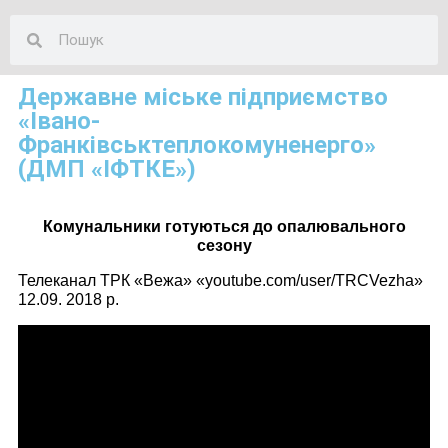
Державне міське підприємство
«Івано-
Франківськтеплокомуненерго»
(ДМП «ІФТКЕ»)
Комунальники готуються до опалювального
сезону
Телеканал ТРК «Вежа» «youtube.com/user/TRCVezha»
12.09. 2018 р.