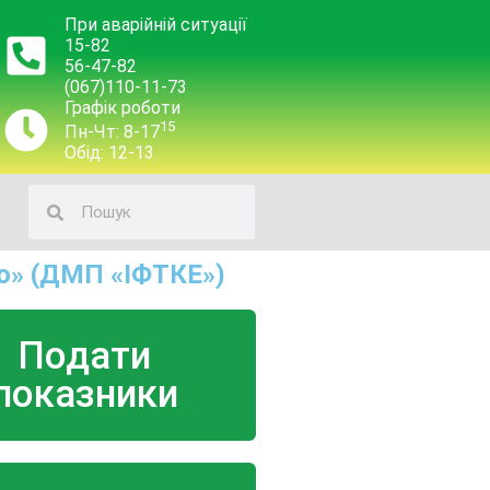
При аварійній ситуації
15-82
56-47-82
(067)110-11-73
Графік роботи
15
Пн-Чт: 8-17
Обід: 12-13
о» (ДМП «ІФТКЕ»)
Подати
показники