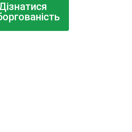
Дізнатися
боргованість