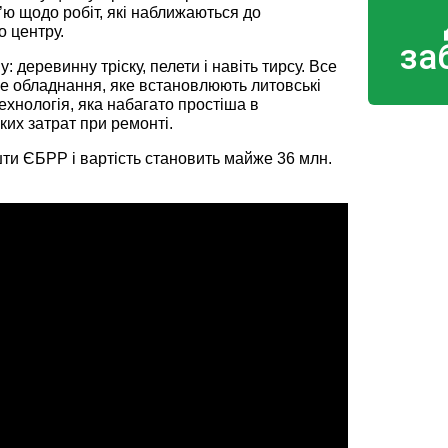
’ю щодо робіт, які наближаються до
о центру.
за
 деревинну тріску, пелети і навіть тирсу. Все
Це обладнання, яке встановлюють литовські
ехнологія, яка набагато простіша в
ких затрат при ремонті.
шти ЄБРР і вартість становить майже 36 млн.