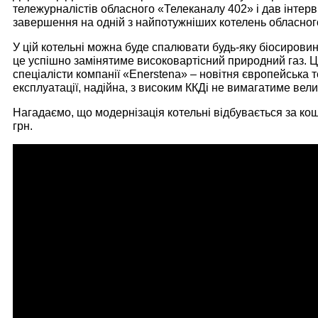
тележурналістів обласного «Телеканалу 402» і дав інтерв
завершення на одній з найпотужніших котелень обласног
У цій котельні можна буде спалювати будь-яку біосировину:
це успішно замінятиме високовартісний природний газ. 
спеціалісти компанії «
Enerstena
»
–
новітня європейська т
експлуатації, надійна, з високим ККД
і не вимагатиме вели
Нагадаємо, що модернізація котельні відбувається за ко
грн.