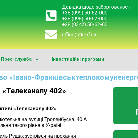
Довідка щодо заборгованості
+38 (099) 50-62-000
+38 (098) 50-62-000
+38 (0342) 50-62-00
office@tke.if.ua
Прес-служба
Інвестиційні програми
во «Івано-Франківськтеплокомуненерг
і «Телеканалу 402»
ктиві «Телеканалу 402»
котельня на вулиці Тролейбусна, 40 А
ьня такого рівня в Україні.
ль Рущак зустрівся на прохання