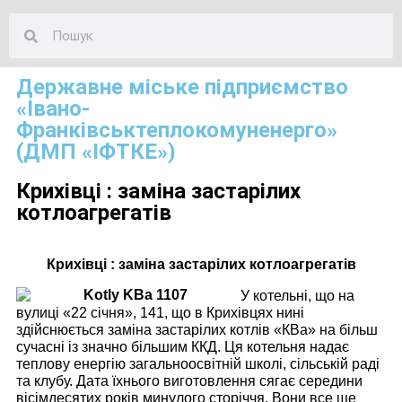
Державне міське підприємство
«Івано-
Франківськтеплокомуненерго»
(ДМП «ІФТКЕ»)
Крихівці : заміна застарілих
котлоагрегатів
Крихівці : заміна застарілих котлоагрегатів
У котельні, що на
вулиці «22 січня», 141, що в Крихівцях нині
здійснюється заміна застарілих котлів «КВа» на більш
сучасні із значно більшим ККД. Ця котельня надає
теплову енергію загальноосвітній школі, сільській раді
та клубу. Дата їхнього виготовлення сягає середини
вісімдесятих років минулого сторіччя. Вони все ще