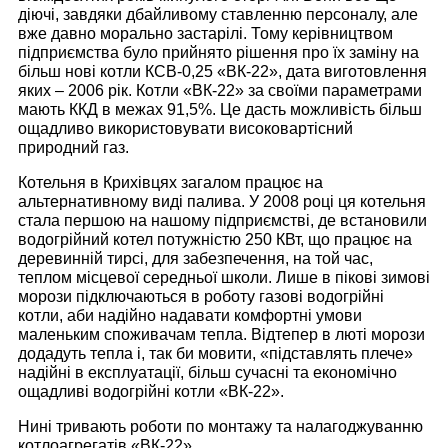
діючі, завдяки дбайливому ставленню персоналу, але
вже давно морально застарілі. Тому керівництвом
підприємства було прийнято рішення про їх заміну на
більш нові котли КСВ-0,25 «ВК-22», дата виготовлення
яких – 2006 рік.
Котли «ВК-22» за своїми параметрами
мають ККД в межах 91,5%. Це дасть можливість більш
ощадливо використовувати високовартісний
природний газ.
Котельня в Крихівцях загалом працює на
альтернативному виді палива. У 2008 році ця котельня
стала першою на нашому підприємстві, де встановили
водогрійний котел потужністю 250 КВт, що працює на
деревинній тирсі, для забезпечення, на той час,
теплом місцевої середньої школи. Лише в пікові зимові
морози підключаються в роботу газові водогрійні
котли, аби надійно надавати комфортні умови
маленьким споживачам тепла. Відтепер в люті морози
додадуть тепла і, так би мовити, «підставлять плече»
надійні в експлуатації, більш сучасні та економічно
ощадливі водогрійні котли «ВК-22».
Нині тривають роботи по монтажу та налагоджуванню
котлоагрегатів «ВК-22».