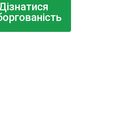
Дізнатися
боргованість