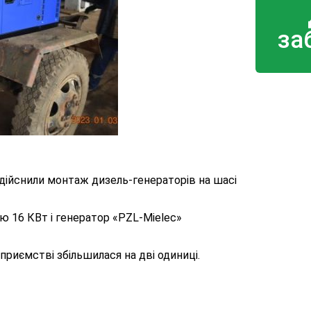
за
дійснили монтаж дизель-генераторів на шасі
 16 КВт і генератор «PZL-Mielec»
приємстві збільшилася на дві одиниці.