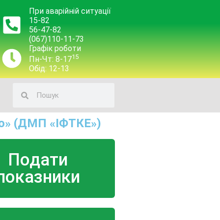
При аварійній ситуації
15-82
56-47-82
(067)110-11-73
Графік роботи
15
Пн-Чт: 8-17
Обід: 12-13
о» (ДМП «ІФТКЕ»)
Подати
показники