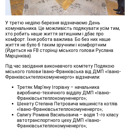
У третю неділю березня відзначаємо День
комунальника. Це можливість подякувати усім тим,
хто робить наше життя затишним і дбає про
комфорт. Їхня робота важлива. Бо без них наше
життя не було б таким зручним і комфортним
(Йдеться на FB сторінці міського голови Руслана
Марцінківа).
Під час засідання виконавчого комітету Подякою
міського голови Івано-Франківська від ДМП «Івано-
Франківськтеплокомуненерго» відзначили:
Третяк Марʼяну Ігорівну – начальника
виробничо-технічного відділу ДМП «Івано-
Франківськтеплокомуненерго»;
Шекету Степана Петровича машиніста котлів
«Івано-Франківськтеплокомуненерго»;
Салигу Романа Васильовича – водія 1-го класу
автотранспортного цеху ДМП «Івано-
Франківськтеплокомуненерго»;