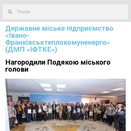
Державне міське підприємство
«Івано-
Франківськтеплокомуненерго»
(ДМП «ІФТКЕ»)
Нагородили Подякою міського
голови