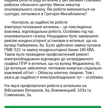
надійна робота ряду котелень у цих великих спальних
районах обласного центру. Минає екватор
опалювального сезону. Які роботи виконуються на
сьогодні, питаємося в Григорія Михайловича?
–
Контроль за надійністю роботи
електроустаткування котелень – це повсякденна
важлива, відповідальна робота. Особливо під час
опалювального сезону. Нещодавно було завершено
ревізію конденсаторної установки в котельні, що на
вулиці Набережна, 8а. Було здійснено заміну пускача
ПМЕ-522 та заміну конденсаторної банки 180 КВА.
Також було проведено профілактичний ремонт
електрообладнання відповідно до затвердженого
графіка ППР в котельні, що на вулиці Федьковича, 91.
Ця котельня забезпечує тепловою енергією соціально-
важливий об’єкт – Обласну клінічну лікарню. Тож і
увага до надійності електрообладнання тут – особлива.
На черзі профілактичні роботи в котельнях на
Військових Ветеранів, 8а, Вовчинецькій, 103а та
Симоненка, 3а.