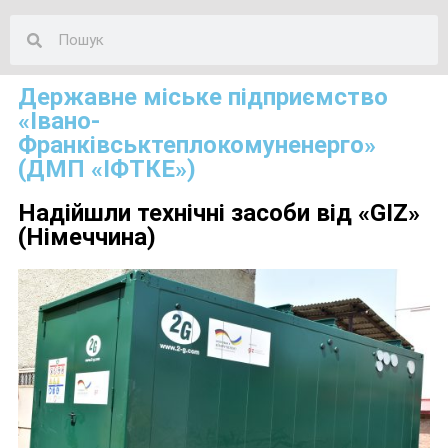
Державне міське підприємство
«Івано-
Франківськтеплокомуненерго»
(ДМП «ІФТКЕ»)
Надійшли технічні засоби від «GIZ»
(Німеччина)