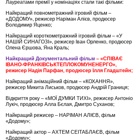
Лауреатами премії у номінаціях стали такі фільми:
Найкращий повнометражний ігровий фільм –
«ДОДОМУ», режисер Наріман Алієв, продюсер
Володимир Яценко;
Найкращий короткометражний ігровий фільм – «У
НАШІЙ СИНАГОЗІ», режисер Іван Орленко, продюсер
Олена Єршова, Яна Краль;
Найкращий Документальний фільм
– «СПІВАЄ
ІВАНО-ФРАНКІВСЬКТЕПЛОКОМУНЕНЕРГО»,
режисер Надія Парфан, продюсер Ілля Гладштейн;
Найкращий анімаційний фільм – «КОХАННЯ»,
режисер Микита Лиськов, продюсер Андрій Границя;
Відкриття року – «МОЇ ДУМКИ ТИХІ», режисер Антоніо
Лукіч, продюсер Алла Бєлая, Дмитро Суханов;
Найкращий режисер – НАРІМАН АЛІЄВ, фільм
«Додому»;
Найкращий актор – АХТЕМ СЕІТАБЛАЄВ, фільм
«Додому»;