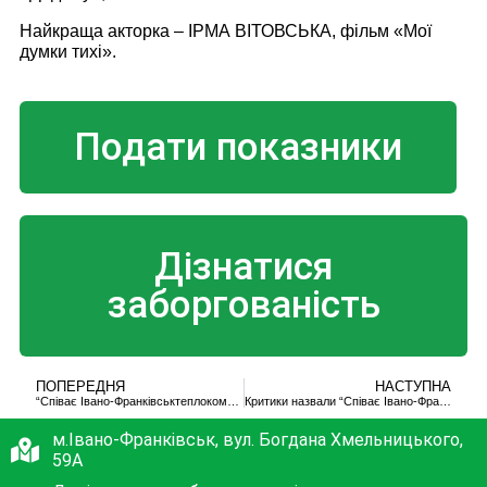
Найкраща акторка – ІРМА ВІТОВСЬКА, фільм «Мої
думки тихі».
Подати показники
Дізнатися
заборгованість
ПОПЕРЕДНЯ
НАСТУПНА
“Співає Івано-Франківськтеплокомуненерго” назвали найкращим документальним фільмом
Критики назвали “Співає Івано-Франківськтеплокомуненерго” найкращим документальним фільмом
м.Івано-Франківськ, вул. Богдана Хмельницького,
59А