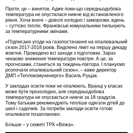
Проте, це – виняток. Адже поки-що середньодобова
температура не опустилася нижче від встановленого
рівня. Хоча вночі – доволі холодно і заморозки, вдень
– суттєво тепліє. Франківські комунальники пильнують
за температурними змінами.
«Підписано угоди на газопостачання на опалювальний
сезон 2017-2018 років. Виділено ліміт на першу декаду
жовтня. Проведено всі заходи з підготовки. Зараз
чекаємо зниження температури повітря. А це, за
прогнозами, станеться за тиждень-півтора. І плануємо
розпочати опалювальний сезон», – каже директор
ДМП «Теплокомуненерго» Василь Рущак.
У закладах освіти поки не опалюють. Вранці у класах
може бути прохолодно, але середньодобова
температура не опускається нижче за 18 градусів.
Тому батькам рекомендують тепліше одягати дітей до
шкіл і садочків. За потреби заклади освіти готові
опалювати позапланово.
Більше – у сюжеті ТРК «Вежа».