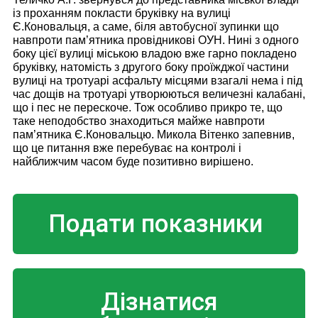
із проханням покласти бруківку на вулиці
Є.Коновальця, а саме, біля автобусної зупинки що
навпроти пам’ятника провідникові ОУН. Нині з одного
боку цієї вулиці міською владою вже гарно покладено
бруківку, натомість з другого боку проїжджої частини
вулиці на тротуарі асфальту місцями взагалі нема і під
час дощів на тротуарі утворюються величезні калабані,
що і пес не перескоче. Тож особливо прикро те, що
таке неподобство знаходиться майже навпроти
пам’ятника Є.Коновальцю. Микола Вітенко запевнив,
що це питання вже перебуває на контролі і
найближчим часом буде позитивно вирішено.
Подати показники
Дізнатися