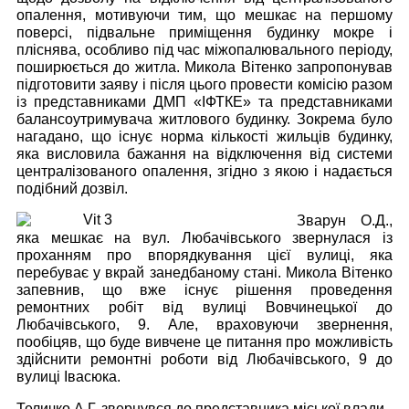
опалення, мотивуючи тим, що мешкає на першому
поверсі, підвальне приміщення будинку мокре і
пліснява, особливо під час міжопалювального періоду,
поширюється до житла. Микола Вітенко запропонував
підготовити заяву і після цього провести комісію разом
із представниками ДМП «ІФТКЕ» та представниками
балансоутримувача житлового будинку. Зокрема було
нагадано, що існує норма кількості жильців будинку,
яка висловила бажання на відключення від системи
централізованого опалення, згідно з якою і надається
подібний дозвіл.
Зварун О.Д.,
яка мешкає на вул. Любачівського звернулася із
проханням про впорядкування цієї вулиці, яка
перебуває у вкрай занедбаному стані. Микола Вітенко
запевнив, що вже існує рішення проведення
ремонтних робіт від вулиці Вовчинецької до
Любачівського, 9. Але, враховуючи звернення,
пообіцяв, що буде вивчене це питання про можливість
здійснити ремонтні роботи від Любачівського, 9 до
вулиці Івасюка.
Теличко А.Г. звернувся до представника міської влади