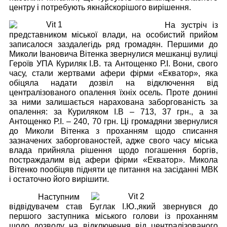
центру і потребують якнайскорішого вирішення.
На зустріч із
представником міської влади, на особистий прийом
записалося заздалегідь ряд громадян. Першими до
Миколи Івановича Вітенка звернулися мешканці вулиці
Героїв УПА Куриляк І.В. та Антощенко Р.І. Вони, свого
часу, стали жертвами афери фірми «Екватор», яка
обіцяла надати дозвіл на відключення від
централізованого опалення їхніх осель. Проте донині
за ними залишається нарахована заборгованість за
опалення: за Куриляком І.В – 713, 37 грн., а за
Антощенко Р.І. – 240, 70 грн. Ці громадяни звернулися
до Миколи Вітенка з проханням щодо списання
зазначених заборгованостей, адже свого часу міська
влада прийняла рішення щодо погашення боргів,
постраждалим від афери фірми «Екватор». Микола
Вітенко пообіцяв підняти це питання на засіданні МВК
і остаточно його вирішити.
Наступним
відвідувачем став Буглак І.Ю.,який звернувся до
першого заступника міського голови із проханням
щодо дозволу на відключення від централізованого