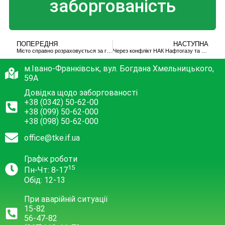
заборгованість
ПОПЕРЕДНЯ
НАСТУПНА
Місто справно розраховується за газ, але місцеві тепловики грошей не отримують
Через конфлікт НАК Нафтогазу та ТКЕ медичні заклади міста залишаться без гарячої води.
м.Івано-Франківськ, вул. Богдана Хмельницького,
59А
Довідка щодо заборгованості
+38 (0342) 50-62-00
+38 (099) 50-62-000
+38 (098) 50-62-000
office@tke.if.ua
Графік роботи
15
Пн-Чт: 8-17
Обід: 12-13
При аварійній ситуації
15-82
56-47-82