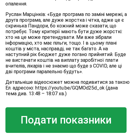
опалення.
Руслан Марцінків: «Буде програма по заміні мережі, а
друга програма, але дуже жорстка і чітка, адже це є
скринька Пандори, бо кожний може сказати, що
потребує. Тому критерії мають бути дуже жорсткі:
хто на це може претендувати. Ми вже зібрали
інформацію, хто має пільги, тощо. І в цьому плані
коштів у міста, насправді, не так багато. А на
наступний рік бюджет дуже погано прийнятий. Буде
не вистачати коштів на виплату заробітної плати
вчителів, лікарів і не знаємо що буде з COVID, але ці
дві програми паралельно будуть».
Детальніше відеосюжет можна подивитися за такою
Ел. адресою: https://youtu.be/GQMOd25d_ok (дана
тема див. 13:48 – 18:07 хв.)
Подати показники