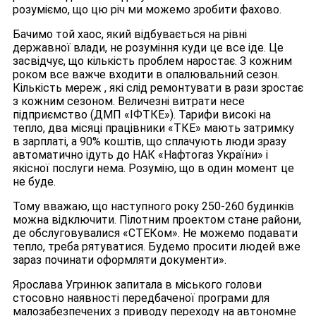
розуміємо, що цю річ ми можемо зробити фахово.
Бачимо той хаос, який відбувається на рівні
державної влади, не розуміння куди це все іде. Це
засвідчує, що кількість проблем наростає. З кожним
роком все важче входити в опалювальний сезон.
Кількість мереж , які слід ремонтувати в рази зростає
з кожним сезоном. Величезні витрати несе
підприємство (ДМП «ІФТКЕ»). Тарифи високі на
тепло, два місяці працівники «ТКЕ» мають затримку
в зарплаті, а 90% коштів, що сплачують люди зразу
автоматично ідуть до НАК «Нафтогаз України» і
якісної послуги нема. Розумію, що в один момент це
не буде.
Тому вважаю, що наступного року 250-260 будинків
можна відключити. Пілотним проектом стане райони,
де обслуговувалися «СТЕКом». Не можемо подавати
тепло, треба рятуватися. Будемо просити людей вже
зараз починати оформляти документи».
Ярослава Угринюк запитала в міського голови
стосовно наявності передбаченої програми для
малозабезпечених з приводу переходу на автономне