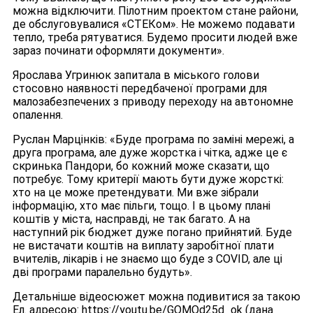
можна відключити. Пілотним проектом стане райони,
де обслуговувалися «СТЕКом». Не можемо подавати
тепло, треба рятуватися. Будемо просити людей вже
зараз починати оформляти документи».
Ярослава Угринюк запитала в міського голови
стосовно наявності передбаченої програми для
малозабезпечених з приводу переходу на автономне
опалення.
Руслан Марцінків: «Буде програма по заміні мережі, а
друга програма, але дуже жорстка і чітка, адже це є
скринька Пандори, бо кожний може сказати, що
потребує. Тому критерії мають бути дуже жорсткі:
хто на це може претендувати. Ми вже зібрали
інформацію, хто має пільги, тощо. І в цьому плані
коштів у міста, насправді, не так багато. А на
наступний рік бюджет дуже погано прийнятий. Буде
не вистачати коштів на виплату заробітної плати
вчителів, лікарів і не знаємо що буде з COVID, але ці
дві програми паралельно будуть».
Детальніше відеосюжет можна подивитися за такою
Ел. адресою: https://youtu.be/GQMOd25d_ok (дана