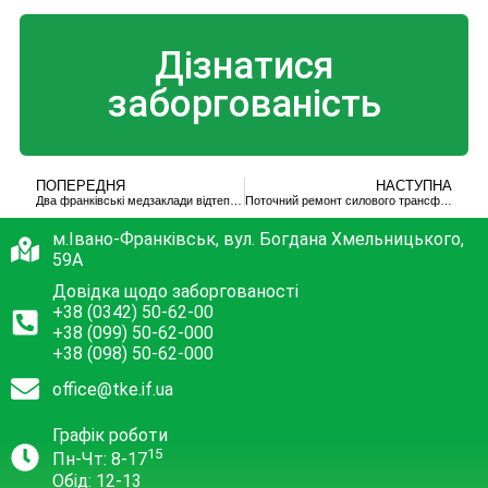
Дізнатися
заборгованість
ПОПЕРЕДНЯ
НАСТУПНА
Два франківські медзаклади відтепер грітиме котел на деревині (ФОТО)
Поточний ремонт силового трансформатора
м.Івано-Франківськ, вул. Богдана Хмельницького,
59А
Довідка щодо заборгованості
+38 (0342) 50-62-00
+38 (099) 50-62-000
+38 (098) 50-62-000
office@tke.if.ua
Графік роботи
15
Пн-Чт: 8-17
Обід: 12-13