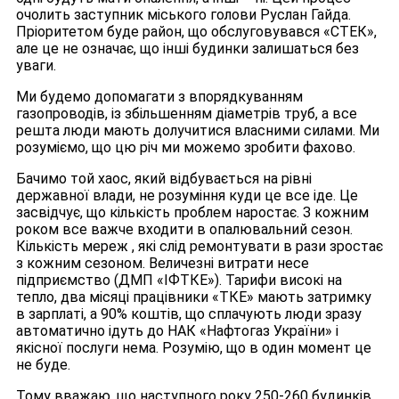
очолить заступник міського голови Руслан Гайда.
Пріоритетом буде район, що обслуговувався «СТЕК»,
але це не означає, що інші будинки залишаться без
уваги.
Ми будемо допомагати з впорядкуванням
газопроводів, із збільшенням діаметрів труб, а все
решта люди мають долучитися власними силами. Ми
розуміємо, що цю річ ми можемо зробити фахово.
Бачимо той хаос, який відбувається на рівні
державної влади, не розуміння куди це все іде. Це
засвідчує, що кількість проблем наростає. З кожним
роком все важче входити в опалювальний сезон.
Кількість мереж , які слід ремонтувати в рази зростає
з кожним сезоном. Величезні витрати несе
підприємство (ДМП «ІФТКЕ»). Тарифи високі на
тепло, два місяці працівники «ТКЕ» мають затримку
в зарплаті, а 90% коштів, що сплачують люди зразу
автоматично ідуть до НАК «Нафтогаз України» і
якісної послуги нема. Розумію, що в один момент це
не буде.
Тому вважаю, що наступного року 250-260 будинків