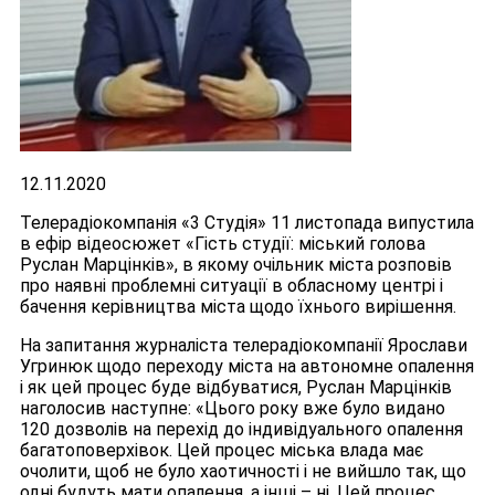
12.11.2020
Телерадіокомпанія «3 Студія» 11 листопада випустила
в ефір відеосюжет «Гість студії: міський голова
Руслан Марцінків», в якому очільник міста розповів
про наявні проблемні ситуації в обласному центрі і
бачення керівництва міста щодо їхнього вирішення.
На запитання журналіста телерадіокомпанії Ярослави
Угринюк щодо переходу міста на автономне опалення
і як цей процес буде відбуватися, Руслан Марцінків
наголосив наступне: «Цього року вже було видано
120 дозволів на перехід до індивідуального опалення
багатоповерхівок. Цей процес міська влада має
очолити, щоб не було хаотичності і не вийшло так, що
одні будуть мати опалення, а інші – ні. Цей процес