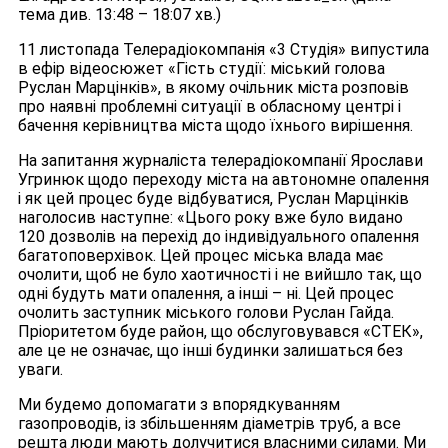
тема див. 13:48 – 18:07 хв.)
11 листопада Телерадіокомпанія «3 Студія» випустила
в ефір відеосюжет «Гість студії: міський голова
Руслан Марцінків», в якому очільник міста розповів
про наявні проблемні ситуації в обласному центрі і
бачення керівництва міста щодо їхнього вирішення.
На запитання журналіста телерадіокомпанії Ярослави
Угринюк щодо переходу міста на автономне опалення
і як цей процес буде відбуватися, Руслан Марцінків
наголосив наступне: «Цього року вже було видано
120 дозволів на перехід до індивідуального опалення
багатоповерхівок. Цей процес міська влада має
очолити, щоб не було хаотичності і не вийшло так, що
одні будуть мати опалення, а інші – ні. Цей процес
очолить заступник міського голови Руслан Гайда.
Пріоритетом буде район, що обслуговувався «СТЕК»,
але це не означає, що інші будинки залишаться без
уваги.
Ми будемо допомагати з впорядкуванням
газопроводів, із збільшенням діаметрів труб, а все
решта люди мають долучитися власними силами. Ми