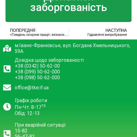
заборгованість
ПОПЕРЕДНЯ
НАСТУПНА
«Тиждень охорони праці»: визначили найкращих
Гідравлічні випробування
м.Івано-Франківськ, вул. Богдана Хмельницького,
59А
Довідка щодо заборгованості
+38 (0342) 50-62-00
+38 (099) 50-62-000
+38 (098) 50-62-000
office@tke.if.ua
Графік роботи
15
Пн-Чт: 8-17
Обід: 12-13
При аварійній ситуації
15-82
56-47-82