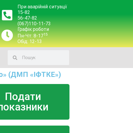
При аварійній ситуації
15-82
56-47-82
(067)110-11-73
Графік роботи
15
Пн-Чт: 8-17
Обід: 12-13
о» (ДМП «ІФТКЕ»)
Подати
показники