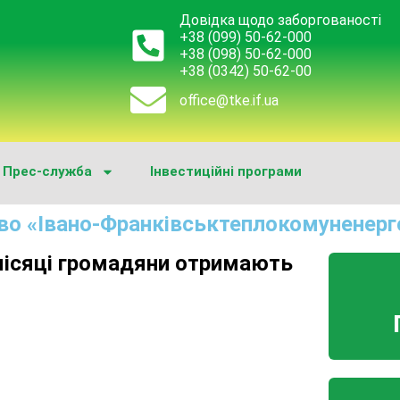
Довідка щодо заборгованості
+38 (099) 50-62-000
+38 (098) 50-62-000
+38 (0342) 50-62-00
office@tke.if.ua
Прес-служба
Інвестиційні програми
во «Івано-Франківськтеплокомуненерг
місяці громадяни отримають