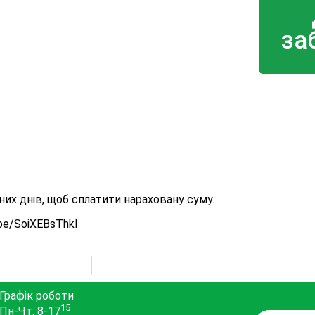
за
их днів, щоб сплатити нараховану суму.
.be/SoiXEBsThkI
Графік роботи
15
Пн-Чт: 8-17