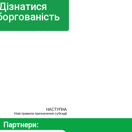
Дізнатися
боргованість
НАСТУПНА
Нові правила призначення субсидії
Партнери: