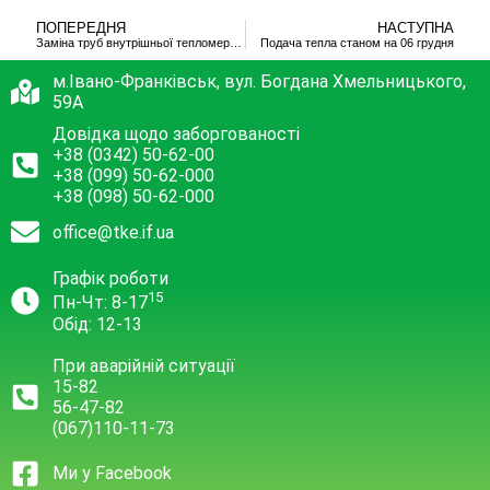
ПОПЕРЕДНЯ
НАСТУПНА
Заміна труб внутрішньої тепломережі
Подача тепла станом на 06 грудня
м.Івано-Франківськ, вул. Богдана Хмельницького,
59А
Довідка щодо заборгованості
+38 (0342) 50-62-00
+38 (099) 50-62-000
+38 (098) 50-62-000
office@tke.if.ua
Графік роботи
15
Пн-Чт: 8-17
Обід: 12-13
При аварійній ситуації
15-82
56-47-82
(067)110-11-73
Ми у Facebook