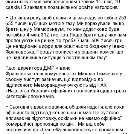
який опікується забезпеченням теплом 11 шкіл, 10
садків і 5 закладів позашкільної освіти наголосив:
– До кінця року, щоб опалити ці заклади, потрібно 253
655 тисяч кубічних метрів газу. Ми порахували: якщо
брати ціну у Меморандумі, то нам додатково буде
потрібно 4 млн. 312 тис. грн. Якщо брати ціну, яку нам
пропонують на ринку, то треба 7 млн. 609 тисяч грн.
Це непідйомні цифри для освітнього бюджету Івано-
Франківська. Прошу прописати у рішенні комісії, що
це надзвичайна ситуація з постачанням газу”.
Т.в.о. директора ДМП «Івано-
Франківськтеплокомуненерго» Микола Тимченко у
своєму виступі зазначив, що відповідно до
підписаного Меморандуму очікують від НАК
«Нафтогаз України» офіційних пропозицій щодо трьох
категорій споживачів.
– Сьогодні зідзвонювалися, обіцяли надати, але поки
офіційного підтвердження ціни немає. Це суттєво
впливає на підготовку, оскільки не маємо офіційної
комерційної пропозиції по ціні… Ми від себе
звернулися до «Івано-Франківськгазу» з проханням