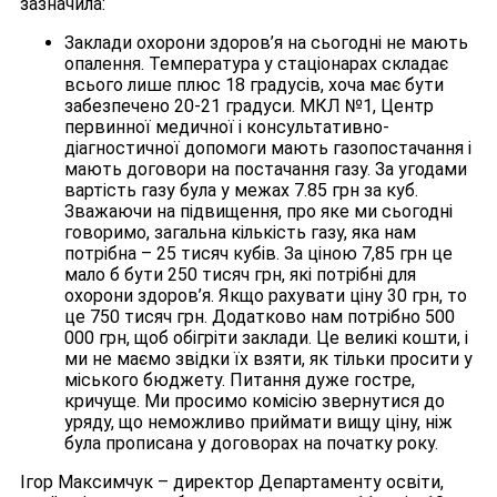
зазначила:
Заклади охорони здоров’я на сьогодні не мають
опалення. Температура у стаціонарах складає
всього лише плюс 18 градусів, хоча має бути
забезпечено 20-21 градуси. МКЛ №1, Центр
первинної медичної і консультативно-
діагностичної допомоги мають газопостачання і
мають договори на постачання газу. За угодами
вартість газу була у межах 7.85 грн за куб.
Зважаючи на підвищення, про яке ми сьогодні
говоримо, загальна кількість газу, яка нам
потрібна – 25 тисяч кубів. За ціною 7,85 грн це
мало б бути 250 тисяч грн, які потрібні для
охорони здоров’я. Якщо рахувати ціну 30 грн, то
це 750 тисяч грн. Додатково нам потрібно 500
000 грн, щоб обігріти заклади. Це великі кошти, і
ми не маємо звідки їх взяти, як тільки просити у
міського бюджету. Питання дуже гостре,
кричуще. Ми просимо комісію звернутися до
уряду, що неможливо приймати вищу ціну, ніж
була прописана у договорах на початку року.
Ігор Максимчук – директор Департаменту освіти,