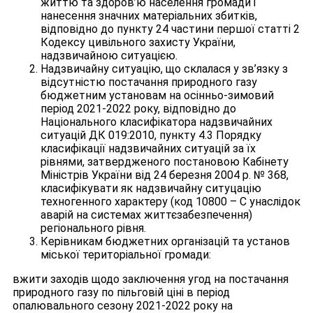
життю та здоров’ю населення громади і
нанесення значних матеріальних збитків,
відповідно до пункту 24 частини першої статті 2
Кодексу цивільного захисту України,
надзвичайною ситуацією.
Надзвичайну ситуацію, що склалася у зв’язку з
відсутністю постачання природного газу
бюджетним установам на осінньо-зимовий
період 2021-2022 року, відповідно до
Національного класифікатора надзвичайних
ситуацій ДК 019:2010, пункту 4.3 Порядку
класифікації надзвичайних ситуацій за їх
рівнями, затвердженого постановою Кабінету
Міністрів України від 24 березня 2004 р. № 368,
класифікувати як надзвичайну ситуцацію
техногенного характеру (код 10800 – С унаслідок
аварій на системах життєзабезпечення)
регіонального рівня.
Керівникам бюджетних організацій та установ
міської територіальної громади:
вжити заходів щодо заключення угод на постачання
природного газу по пільговій ціні в період
опалювального сезону 2021-2022 року на