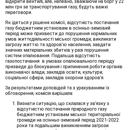
відкрити вентилі, але, напевно, зважаючи на борг у 22
млн грн за транспортування газу, будуть важкі
переговори.
Як ідеться у рішенні комісії, відсутність постачання
газу бюджетним установам в осінньо-зимовий
період може призвести до порушення нормальних
умов життєдіяльності міської громади, викликати
загрозу життю та здоров’ю населення, завдати
значних матеріальних збитків у разі порушення
систем опалювання. Подальша відсутність
газопостачання в умовах опалювального періоду
призведе до блокування і припинення роботи органів
виконавчої влади, закладів освіти, культури,
соціальної сфери, закладів охорони здоров’я.
За результатами доповідей та з урахуванням їх
обговорення, комісія вирішила:
Визнати ситуацію, що склалася у зв’язку з
відсутністю постачання природного газу
бюджетним установам міської територіальної
громади на осінньо-зимовий період 2021-2022
роки та подальшим виникненням загрози