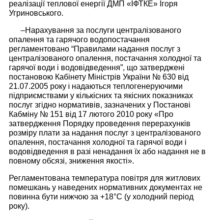
реалізації теплової енергії ДМП «ІФТКЕ» Ігоря
Угриновського.
–
Нарахування за послуги централізованого
опалення та гарячого водопостачання
регламентовано “Правилами надання послуг з
централізованого опалення, постачання холодної та
гарячої води і водовідведення”, що затверджені
постановою Кабінету Міністрів України № 630 від
і
21.07.2005 року
надаються теплогенеруючими
підприємствами у кількісних та якісних показниках
послуг згідно нормативів, зазначених у Постанові
Кабміну № 151 від 17 лютого 2010 року «Про
затвердження Порядку проведення перерахунків
розміру плати за надання послуг з централізованого
опалення, постачання холодної та гарячої води і
водовідведення в разі ненадання їх або надання не в
повному обсязі, зниження якості».
Регламентована температура повітря для житлових
помешкань у наведених нормативних документах не
повинна бути нижчою за +18°С (у холодний період
року).