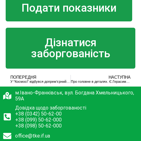
Подати показники
Дізнатися
заборгованість
ПОПЕРЕДНЯ
НАСТУПНА
У “Космосі” відбувся допрем’єрний показ фільму «Співає Івано-Франківськтеплокомуненерго»
Про головне в деталях. Є.Герасименко. В.Кімакович. Чи готові освітні заклади до опалювального сезону
м.Івано-Франківськ, вул. Богдана Хмельницького,
59А
Довідка щодо заборгованості
+38 (0342) 50-62-00
+38 (099) 50-62-000
+38 (098) 50-62-000
office@tke.if.ua