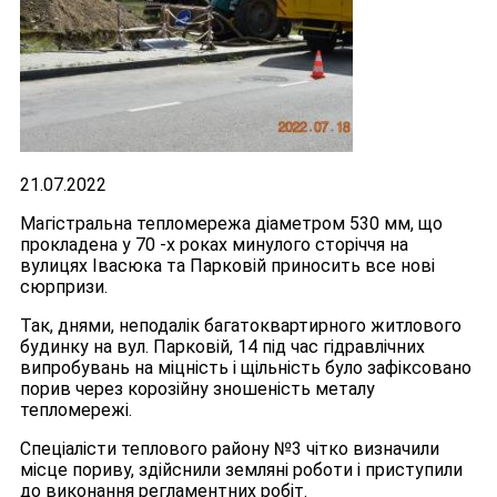
21.07.2022
Магістральна тепломережа діаметром 530 мм, що
прокладена у 70 -х роках минулого сторіччя на
вулицях Івасюка та Парковій приносить все нові
сюрпризи.
Так, днями, неподалік багатоквартирного житлового
будинку на вул. Парковій, 14 під час гідравлічних
випробувань на міцність і щільність було зафіксовано
порив через корозійну зношеність металу
тепломережі.
Спеціалісти теплового району №3 чітко визначили
місце пориву, здійснили земляні роботи і приступили
до виконання регламентних робіт.