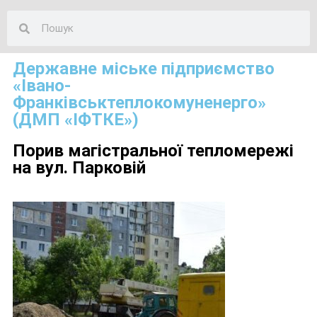
Державне міське підприємство
«Івано-
Франківськтеплокомуненерго»
(ДМП «ІФТКЕ»)
Порив магістральної тепломережі
на вул. Парковій