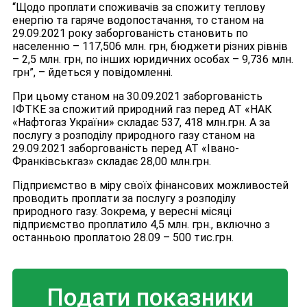
“Щодо проплати споживачів за спожиту теплову
енергію та гаряче водопостачання, то станом на
29.09.2021 року заборгованість становить по
населенню – 117,506 млн. грн, бюджети різних рівнів
– 2,5 млн. грн, по інших юридичних особах – 9,736 млн.
грн”, – йдеться у повідомленні.
При цьому станом на 30.09.2021 заборгованість
ІФТКЕ за спожитий природний газ перед АТ «НАК
«Нафтогаз України» складає 537, 418 млн.грн. А за
послугу з розподілу природного газу станом на
29.09.2021 заборгованість перед АТ «Івано-
Франківськгаз» складає 28,00 млн.грн.
Підприємство в міру своїх фінансових можливостей
проводить проплати за послугу з розподілу
природного газу. Зокрема, у вересні місяці
підприємство проплатило 4,5 млн. грн., включно з
останньою проплатою 28.09 – 500 тис.грн.
Подати показники